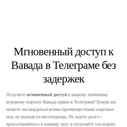
Мгновенный доступ к
Вавада в Телеграме без
задержек
Получите
мгновенный доступ
к вашему любимому
игровому порталу Вавада прямо в Телеграме! Теперь вы
можете наслаждаться всеми преимуществами азартных
игр, не выходя из мессенджера. Не ждите долго –
присоединяйтесь
к нашему чату и получайте последние