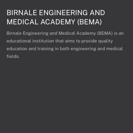
BIRNALE ENGINEERING AND
MEDICAL ACADEMY (BEMA)
Birnale Engineering and Medical Academy (BEMA) is an
educational institution that aims to provide quality
education and training in both engineering and medical
fields.