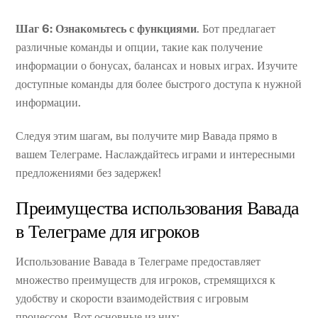
Шаг 6: Ознакомьтесь с функциями
. Бот предлагает
различные команды и опции, такие как получение
информации о бонусах, балансах и новых играх. Изучите
доступные команды для более быстрого доступа к нужной
информации.
Следуя этим шагам, вы получите мир Вавада прямо в
вашем Телеграме. Наслаждайтесь играми и интересными
предложениями без задержек!
Преимущества использования Вавада
в Телеграме для игроков
Использование Вавада в Телеграме предоставляет
множество преимуществ для игроков, стремящихся к
удобству и скорости взаимодействия с игровым
процессом. Вот основные из них: