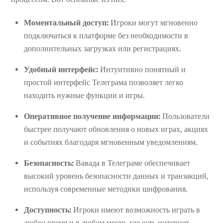
Моментальный доступ:
Игроки могут мгновенно
подключаться к платформе без необходимости в
дополнительных загрузках или регистрациях.
Удобный интерфейс:
Интуитивно понятный и
простой интерфейс Телеграма позволяет легко
находить нужные функции и игры.
Оперативное получение информации:
Пользователи
быстрее получают обновления о новых играх, акциях
и событиях благодаря мгновенным уведомлениям.
Безопасность:
Вавада в Телеграме обеспечивает
высокий уровень безопасности данных и транзакций,
используя современные методики шифрования.
Доступность:
Игроки имеют возможность играть в
любое время и в любом месте, где есть интернет-