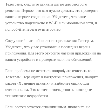
Телеграме, следуйте данным шагам для быстрого
решения. Первое, что вам нужно сделать, это проверить
ваше интернет-соединение. Убедитесь, что ваше
устройство подключено к Wi-Fi или мобильной сети, и
попробуйте перезагрузить роутер.
Следующий шаг – обновление приложения Телеграм.
Убедитесь, что у вас установлена последняя версия
приложения. Для этого откройте магазин приложений на
вашем устройстве и проверьте наличие обновлений.
Если проблема не исчезает, попробуйте очистить кэш
Телеграм. Перейдите в настройки приложения, найдите
раздел «Хранение данных» и выберите опцию для
очистки кэша. Это может помочь решить некоторые
технические недоработки.
Если доступ остается ограниченным, проверьте, не