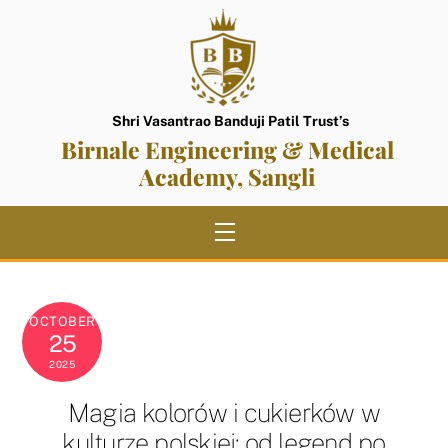
Skip
to
content
Shri Vasantrao Banduji Patil Trust’s
Birnale Engineering & Medical
Academy, Sangli
Menu
OCTOBER
25
2025
Magia kolorów i cukierków w
kulturze polskiej: od legend po