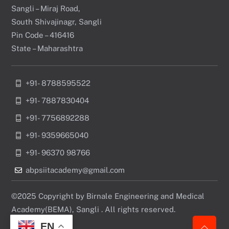
Sangli – Miraj Road,
South Shivajinagr, Sangli
Pin Code – 416416
State – Maharashtra
+91- 8788595522
+91- 7887830404
+91- 7756892288
+91- 9359665040
+91- 96370 98766
abpsiitacademy@gmail.com
©2025 Copyright by Birnale Engineering and Medical
Academy(BEMA), Sangli . All rights reserved.
EN