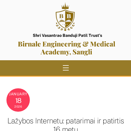
Skip
to
content
Shri Vasantrao Banduji Patil Trust’s
Birnale Engineering & Medical
Academy, Sangli
Menu
JANUARY
18
2026
Lažybos Internetu: patarimai ir patirtis
16 metų