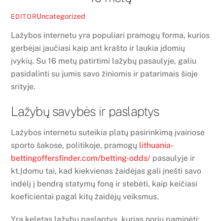
Uncategorized
EDITOR
Lažybos internetu yra populiari pramogų forma, kurios
gerbėjai jaučiasi kaip ant krašto ir laukia įdomių
įvykių. Su 16 metų patirtimi lažybų pasaulyje, galiu
pasidalinti su jumis savo žiniomis ir patarimais šioje
srityje.
Lažybų savybės ir paslaptys
Lažybos internetu suteikia platų pasirinkimą įvairiose
sporto šakose, politikoje, pramogų
lithuania-
bettingoffersfinder.com/betting-odds/
pasaulyje ir
kt.Įdomu tai, kad kiekvienas žaidėjas gali įnešti savo
indėlį į bendrą statymų foną ir stebėti, kaip keičiasi
koeficientai pagal kitų žaidėjų veiksmus.
Yra keletas lažybų paslaptys, kurias noriu paminėti: