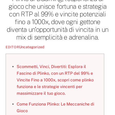
gioco che unisce fortuna e strategia
con RTP al 99% e vincite potenziali
fino a 1000x, dove ogni gettone
diventa un’opportunità di vincita in un
mix di semplicità e adrenalina.
Uncategorized
EDITOR
Scommetti, Vinci, Divertiti: Esplora il
Fascino di Plinko, con un RTP del 99% e
Vincite Fino a 1000x, scopri come plinko
funziona e le strategie vincenti per
massimizzare il tuo gioco.
Come Funziona Plinko: Le Meccaniche di
Gioco