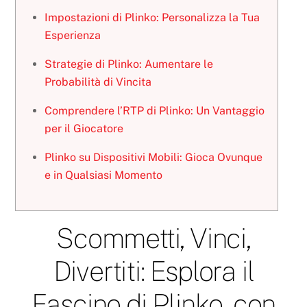
Impostazioni di Plinko: Personalizza la Tua
Esperienza
Strategie di Plinko: Aumentare le
Probabilità di Vincita
Comprendere l’RTP di Plinko: Un Vantaggio
per il Giocatore
Plinko su Dispositivi Mobili: Gioca Ovunque
e in Qualsiasi Momento
Scommetti, Vinci,
Divertiti: Esplora il
Fascino di Plinko, con