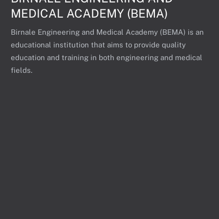
MEDICAL ACADEMY (BEMA)
Birnale Engineering and Medical Academy (BEMA) is an
educational institution that aims to provide quality
education and training in both engineering and medical
fields.