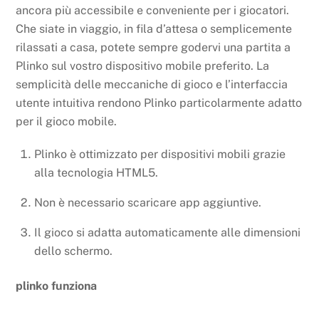
ancora più accessibile e conveniente per i giocatori.
Che siate in viaggio, in fila d’attesa o semplicemente
rilassati a casa, potete sempre godervi una partita a
Plinko sul vostro dispositivo mobile preferito. La
semplicità delle meccaniche di gioco e l’interfaccia
utente intuitiva rendono Plinko particolarmente adatto
per il gioco mobile.
Plinko è ottimizzato per dispositivi mobili grazie
alla tecnologia HTML5.
Non è necessario scaricare app aggiuntive.
Il gioco si adatta automaticamente alle dimensioni
dello schermo.
plinko funziona