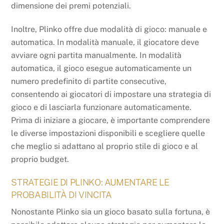
dimensione dei premi potenziali.
Inoltre, Plinko offre due modalità di gioco: manuale e
automatica. In modalità manuale, il giocatore deve
avviare ogni partita manualmente. In modalità
automatica, il gioco esegue automaticamente un
numero predefinito di partite consecutive,
consentendo ai giocatori di impostare una strategia di
gioco e di lasciarla funzionare automaticamente.
Prima di iniziare a giocare, è importante comprendere
le diverse impostazioni disponibili e scegliere quelle
che meglio si adattano al proprio stile di gioco e al
proprio budget.
STRATEGIE DI PLINKO: AUMENTARE LE
PROBABILITÀ DI VINCITA
Nonostante Plinko sia un gioco basato sulla fortuna, è