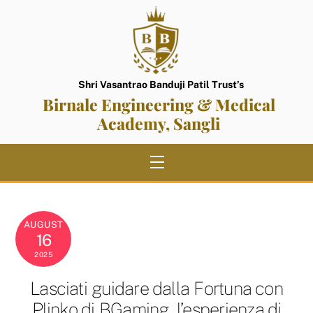
Skip
to
content
Shri Vasantrao Banduji Patil Trust’s
Birnale Engineering & Medical
Academy, Sangli
Menu
AUGUST
16
2025
Lasciati guidare dalla Fortuna con
Plinko di BGaming, l’esperienza di