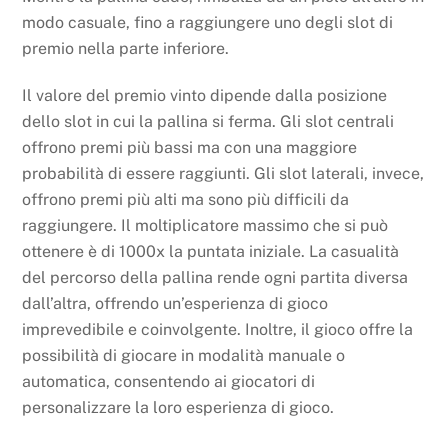
modo casuale, fino a raggiungere uno degli slot di
premio nella parte inferiore.
Il valore del premio vinto dipende dalla posizione
dello slot in cui la pallina si ferma. Gli slot centrali
offrono premi più bassi ma con una maggiore
probabilità di essere raggiunti. Gli slot laterali, invece,
offrono premi più alti ma sono più difficili da
raggiungere. Il moltiplicatore massimo che si può
ottenere è di 1000x la puntata iniziale. La casualità
del percorso della pallina rende ogni partita diversa
dall’altra, offrendo un’esperienza di gioco
imprevedibile e coinvolgente. Inoltre, il gioco offre la
possibilità di giocare in modalità manuale o
automatica, consentendo ai giocatori di
personalizzare la loro esperienza di gioco.