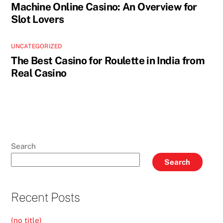
Machine Online Casino: An Overview for
Slot Lovers
UNCATEGORIZED
The Best Casino for Roulette in India from
Real Casino
Search
Search
Recent Posts
(no title)