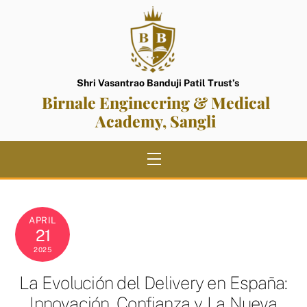
Skip
to
content
Shri Vasantrao Banduji Patil Trust’s
Birnale Engineering & Medical
Academy, Sangli
Menu
APRIL
21
2025
La Evolución del Delivery en España:
Innovación, Confianza y La Nueva