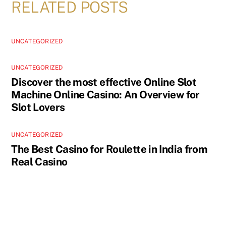
RELATED POSTS
UNCATEGORIZED
UNCATEGORIZED
Discover the most effective Online Slot
Machine Online Casino: An Overview for
Slot Lovers
UNCATEGORIZED
The Best Casino for Roulette in India from
Real Casino