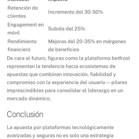
Retención de
Incremento del 30-50%
clientes
Engagement en
Subida del 25%
móvil
Rendimiento
Mejoras del 20-35% en márgenes
financiero
de beneficios
De cara al futuro, figuras como la plataforma betfrost
representan la tendencia hacia ecosistemas de
apuestas que combinan innovación, fiabilidad y
compromiso con la experiencia del usuario — pilares
imprescindibles para consolidar el liderazgo en un
mercado dinámico.
Conclusión
La apuesta por plataformas tecnológicamente
avanzadas y seguras no es solo una estrategia