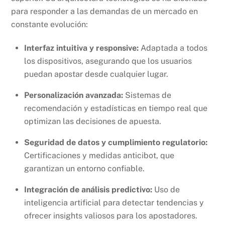
para responder a las demandas de un mercado en
constante evolución:
Interfaz intuitiva y responsive:
Adaptada a todos
los dispositivos, asegurando que los usuarios
puedan apostar desde cualquier lugar.
Personalización avanzada:
Sistemas de
recomendación y estadísticas en tiempo real que
optimizan las decisiones de apuesta.
Seguridad de datos y cumplimiento regulatorio:
Certificaciones y medidas anticibot, que
garantizan un entorno confiable.
Integración de análisis predictivo:
Uso de
inteligencia artificial para detectar tendencias y
ofrecer insights valiosos para los apostadores.