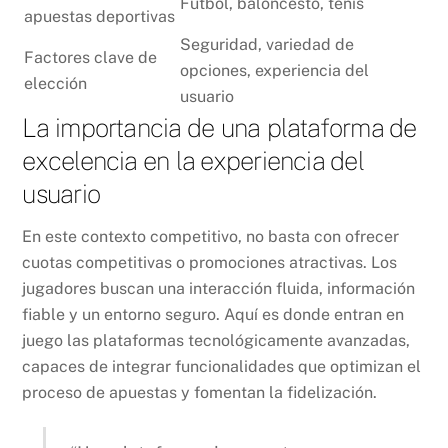
Futbol, baloncesto, tenis
apuestas deportivas
Seguridad, variedad de
Factores clave de
opciones, experiencia del
elección
usuario
La importancia de una plataforma de
excelencia en la experiencia del
usuario
En este contexto competitivo, no basta con ofrecer
cuotas competitivas o promociones atractivas. Los
jugadores buscan una interacción fluida, información
fiable y un entorno seguro. Aquí es donde entran en
juego las plataformas tecnológicamente avanzadas,
capaces de integrar funcionalidades que optimizan el
proceso de apuestas y fomentan la fidelización.