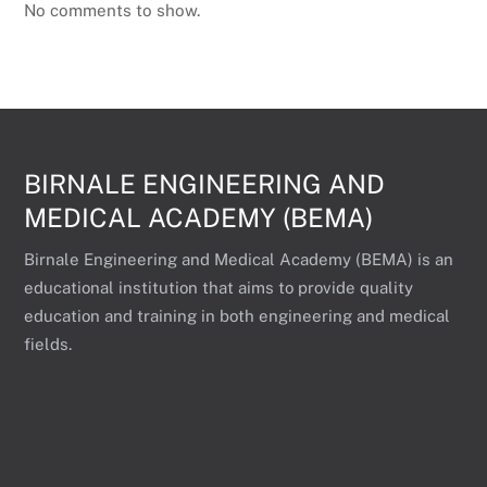
No comments to show.
BIRNALE ENGINEERING AND
MEDICAL ACADEMY (BEMA)
Birnale Engineering and Medical Academy (BEMA) is an
educational institution that aims to provide quality
education and training in both engineering and medical
fields.