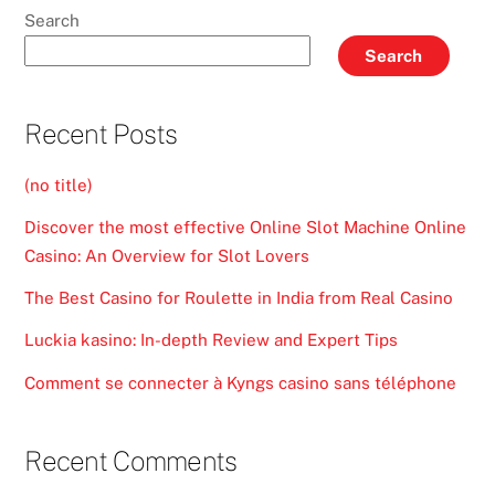
Search
Search
Recent Posts
(no title)
Discover the most effective Online Slot Machine Online
Casino: An Overview for Slot Lovers
The Best Casino for Roulette in India from Real Casino
Luckia kasino: In-depth Review and Expert Tips
Comment se connecter à Kyngs casino sans téléphone
Recent Comments