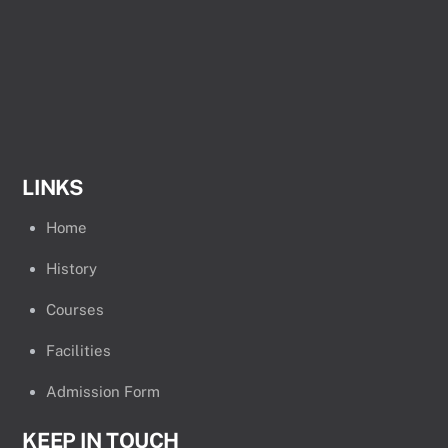
LINKS
Home
History
Courses
Facilities
Admission Form
KEEP IN TOUCH