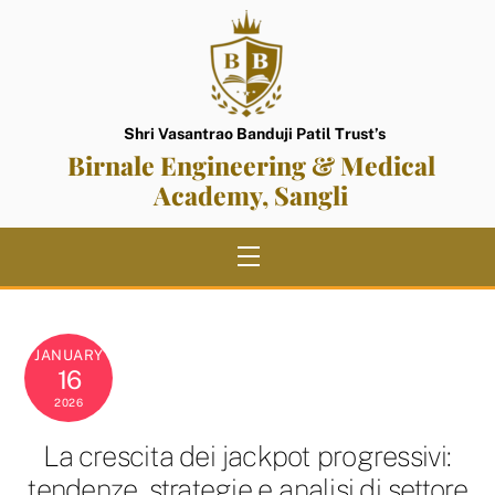
Skip
to
content
Shri Vasantrao Banduji Patil Trust’s
Birnale Engineering & Medical
Academy, Sangli
Menu
JANUARY
16
2026
La crescita dei jackpot progressivi:
tendenze, strategie e analisi di settore