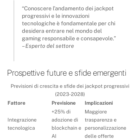
“Conoscere l’andamento dei jackpot
progressivi e le innovazioni
tecnologiche è fondamentale per chi
desidera entrare nel mondo del
gaming responsabile e consapevole.”
–
Esperto del settore
Prospettive future e sfide emergenti
Previsioni di crescita e sfide dei jackpot progressivi
(2023-2028)
Fattore
Previsione
Implicazioni
+25% di
Maggiore
Integrazione
adozione di
trasparenza e
tecnologica
blockchain e
personalizzazione
AI
delle offerte