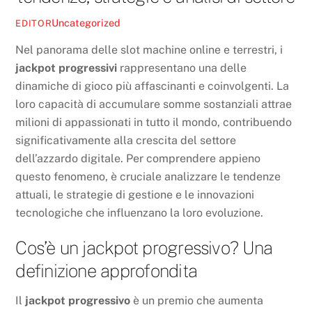
Uncategorized
EDITOR
Nel panorama delle slot machine online e terrestri, i
jackpot progressivi
rappresentano una delle
dinamiche di gioco più affascinanti e coinvolgenti. La
loro capacità di accumulare somme sostanziali attrae
milioni di appassionati in tutto il mondo, contribuendo
significativamente alla crescita del settore
dell’azzardo digitale. Per comprendere appieno
questo fenomeno, è cruciale analizzare le tendenze
attuali, le strategie di gestione e le innovazioni
tecnologiche che influenzano la loro evoluzione.
Cos’è un jackpot progressivo? Una
definizione approfondita
Il
jackpot progressivo
è un premio che aumenta