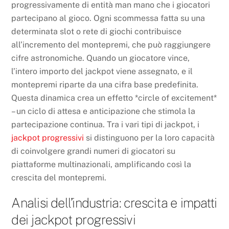
progressivamente di entità man mano che i giocatori
partecipano al gioco. Ogni scommessa fatta su una
determinata slot o rete di giochi contribuisce
all’incremento del montepremi, che può raggiungere
cifre astronomiche. Quando un giocatore vince,
l’intero importo del jackpot viene assegnato, e il
montepremi riparte da una cifra base predefinita.
Questa dinamica crea un effetto *circle of excitement*
– un ciclo di attesa e anticipazione che stimola la
partecipazione continua. Tra i vari tipi di jackpot, i
jackpot progressivi
si distinguono per la loro capacità
di coinvolgere grandi numeri di giocatori su
piattaforme multinazionali, amplificando così la
crescita del montepremi.
Analisi dell’industria: crescita e impatti
dei jackpot progressivi