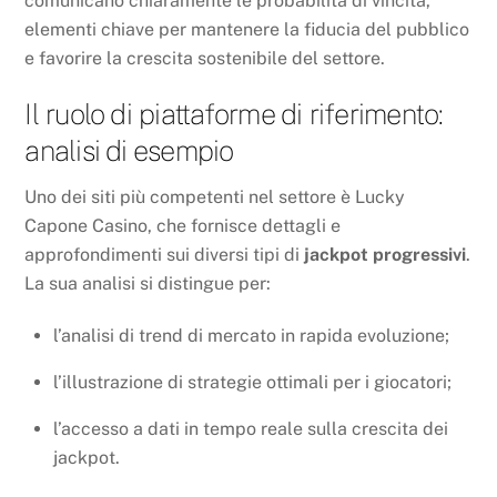
comunicano chiaramente le probabilità di vincita,
elementi chiave per mantenere la fiducia del pubblico
e favorire la crescita sostenibile del settore.
Il ruolo di piattaforme di riferimento:
analisi di esempio
Uno dei siti più competenti nel settore è Lucky
Capone Casino, che fornisce dettagli e
approfondimenti sui diversi tipi di
jackpot progressivi
.
La sua analisi si distingue per:
l’analisi di trend di mercato in rapida evoluzione;
l’illustrazione di strategie ottimali per i giocatori;
l’accesso a dati in tempo reale sulla crescita dei
jackpot.