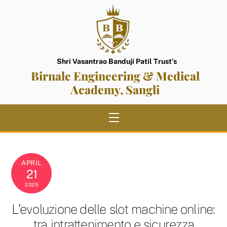
Skip
to
content
Shri Vasantrao Banduji Patil Trust’s
Birnale Engineering & Medical
Academy, Sangli
Menu
APRIL
21
2025
L’evoluzione delle slot machine online:
tra intrattenimento e sicurezza