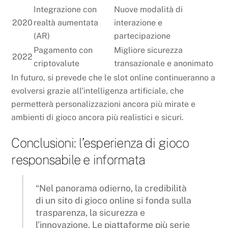
Integrazione con
Nuove modalità di
2020
realtà aumentata
interazione e
(AR)
partecipazione
Pagamento con
Migliore sicurezza
2022
criptovalute
transazionale e anonimato
In futuro, si prevede che le slot online continueranno a
evolversi grazie all’intelligenza artificiale, che
permetterà personalizzazioni ancora più mirate e
ambienti di gioco ancora più realistici e sicuri.
Conclusioni: l’esperienza di gioco
responsabile e informata
“Nel panorama odierno, la credibilità
di un sito di gioco online si fonda sulla
trasparenza, la sicurezza e
l’innovazione. Le piattaforme più serie