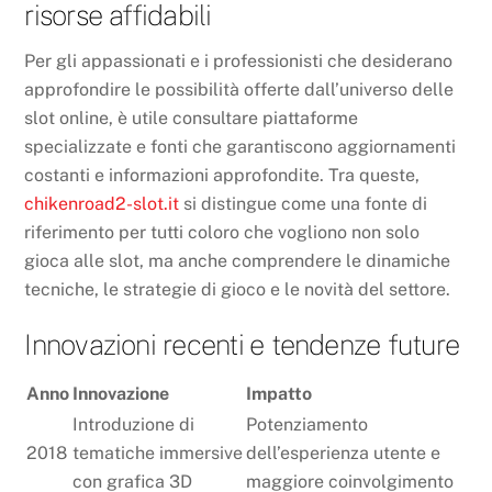
risorse affidabili
Per gli appassionati e i professionisti che desiderano
approfondire le possibilità offerte dall’universo delle
slot online, è utile consultare piattaforme
specializzate e fonti che garantiscono aggiornamenti
costanti e informazioni approfondite. Tra queste,
chikenroad2-slot.it
si distingue come una fonte di
riferimento per tutti coloro che vogliono non solo
gioca alle slot, ma anche comprendere le dinamiche
tecniche, le strategie di gioco e le novità del settore.
Innovazioni recenti e tendenze future
Anno
Innovazione
Impatto
Introduzione di
Potenziamento
2018
tematiche immersive
dell’esperienza utente e
con grafica 3D
maggiore coinvolgimento