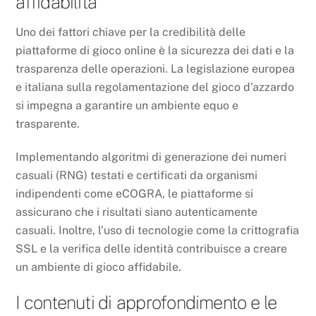
affidabilità
Uno dei fattori chiave per la credibilità delle
piattaforme di gioco online è la sicurezza dei dati e la
trasparenza delle operazioni. La legislazione europea
e italiana sulla regolamentazione del gioco d’azzardo
si impegna a garantire un ambiente equo e
trasparente.
Implementando algoritmi di generazione dei numeri
casuali (RNG) testati e certificati da organismi
indipendenti come eCOGRA, le piattaforme si
assicurano che i risultati siano autenticamente
casuali. Inoltre, l’uso di tecnologie come la crittografia
SSL e la verifica delle identità contribuisce a creare
un ambiente di gioco affidabile.
I contenuti di approfondimento e le