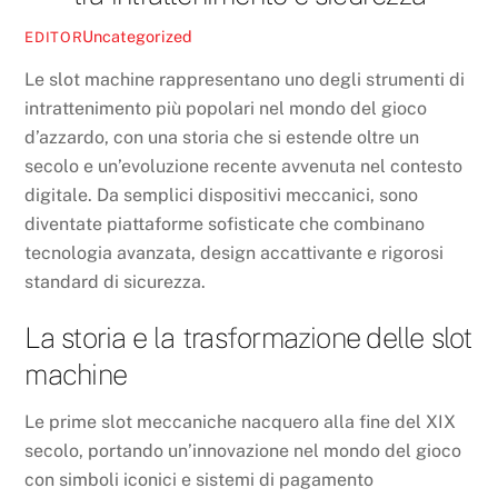
Uncategorized
EDITOR
Le slot machine rappresentano uno degli strumenti di
intrattenimento più popolari nel mondo del gioco
d’azzardo, con una storia che si estende oltre un
secolo e un’evoluzione recente avvenuta nel contesto
digitale. Da semplici dispositivi meccanici, sono
diventate piattaforme sofisticate che combinano
tecnologia avanzata, design accattivante e rigorosi
standard di sicurezza.
La storia e la trasformazione delle slot
machine
Le prime slot meccaniche nacquero alla fine del XIX
secolo, portando un’innovazione nel mondo del gioco
con simboli iconici e sistemi di pagamento