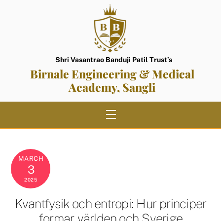
Skip
to
content
Shri Vasantrao Banduji Patil Trust’s
Birnale Engineering & Medical
Academy, Sangli
Menu
MARCH
3
2025
Kvantfysik och entropi: Hur principer
formar världen och Sverige