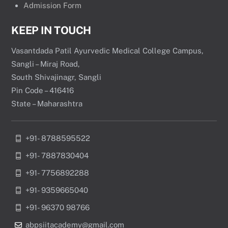
Admission Form
KEEP IN TOUCH
Vasantdada Patil Ayurvedic Medical College Campus,
Sangli – Miraj Road,
South Shivajinagr, Sangli
Pin Code – 416416
State – Maharashtra
+91- 8788595522
+91- 7887830404
+91- 7756892288
+91- 9359665040
+91- 96370 98766
abpsiitacademy@gmail.com