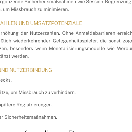
g, ergänzende Sicherheitsmaßnahmen wie Session-Begrenzung
n, um Missbrauch zu minimieren.
ZAHLEN UND UMSATZPOTENZIALE
n Erhöhung der Nutzerzahlen. Ohne Anmeldebarrieren erreic
ießlich wiederkehrender Gelegenheitsspieler, die sonst zög
tzen, besonders wenn Monetarisierungsmodelle wie Werbu
gänzt werden.
ND NUTZERBINDUNG
hecks.
sätze, um Missbrauch zu verhindern.
 spätere Registrierungen.
er Sicherheitsmaßnahmen.