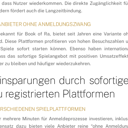
 dass Nutzer wiederkommen. Die direkte Zugänglichkeit fü
ondern fördert auch die Langzeitbindung.
R ANBIETER OHNE ANMELDUNGSZWANG
bekannt für Book of Ra, bietet seit Jahren eine Variante o
rd. Diese Plattformen profitieren von hohen Besuchszahlen 
 Spiele sofort starten können. Ebenso haben internation
ss das sofortige Spielangebot mit positiven Umsatzeffek
ger zu bleiben und häufiger wiederzukehren.
insparungen durch sofortig
 registrierten Plattformen
VERSCHIEDENEN SPIELPLATTFORMEN
er mehrere Minuten für Anmeldeprozesse investieren, inklus
ensatz dazu bieten viele Anbieter reine “ohne Anmeldun