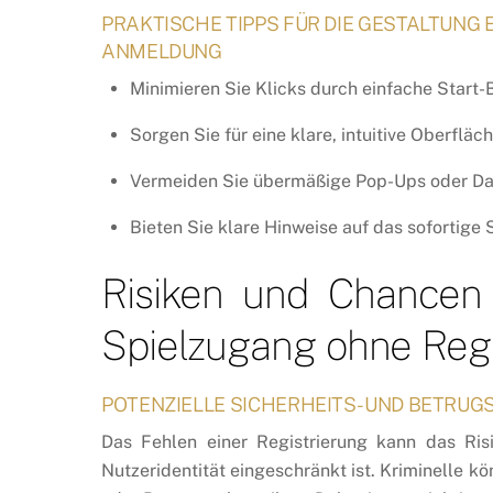
PRAKTISCHE TIPPS FÜR DIE GESTALTUNG
ANMELDUNG
Minimieren Sie Klicks durch einfache Start-
Sorgen Sie für eine klare, intuitive Oberfläch
Vermeiden Sie übermäßige Pop-Ups oder Da
Bieten Sie klare Hinweise auf das sofortige 
Risiken und Chancen 
Spielzugang ohne Regi
POTENZIELLE SICHERHEITS- UND BETRUG
Das Fehlen einer Registrierung kann das Ris
Nutzeridentität eingeschränkt ist. Kriminelle 