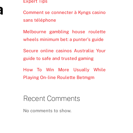
Expert Tips
a
Comment se connecter à Kyngs casino
sans téléphone
Melbourne gambling house roulette
wheels minimum bet: a punter’s guide
Secure online casinos Australia: Your
guide to safe and trusted gaming
How To Win More Usually While
Playing On-line Roulette Betmgm
Recent Comments
No comments to show.