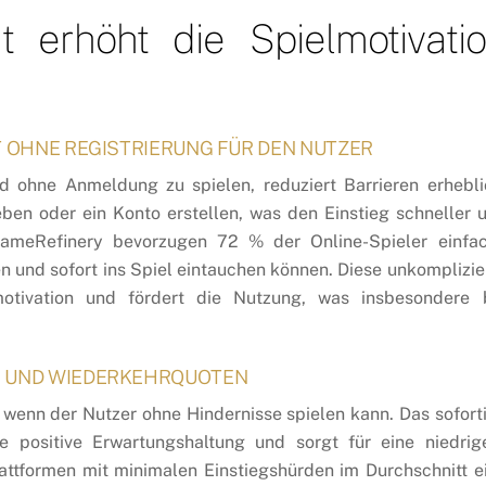
t erhöht die Spielmotivati
T OHNE REGISTRIERUNG FÜR DEN NUTZER
d ohne Anmeldung zu spielen, reduziert Barrieren erhebli
ben oder ein Konto erstellen, was den Einstieg schneller 
ameRefinery bevorzugen 72 % der Online-Spieler einfa
n und sofort ins Spiel eintauchen können. Diese unkomplizie
motivation und fördert die Nutzung, was insbesondere 
G UND WIEDERKEHRQUOTEN
 wenn der Nutzer ohne Hindernisse spielen kann. Das sofort
 positive Erwartungshaltung und sorgt für eine niedrig
attformen mit minimalen Einstiegshürden im Durchschnitt e