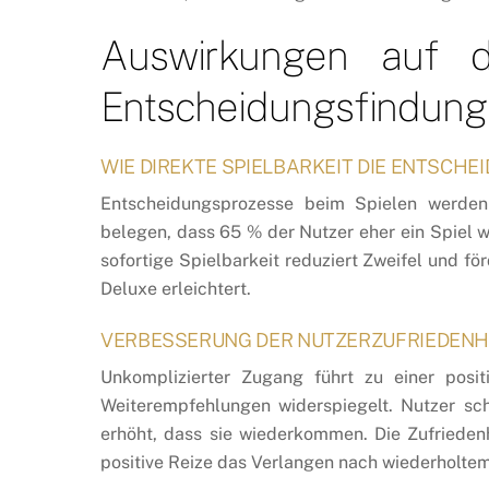
Auswirkungen auf d
Entscheidungsfindung
WIE DIREKTE SPIELBARKEIT DIE ENTSCHEI
Entscheidungsprozesse beim Spielen werden 
belegen, dass 65 % der Nutzer eher ein Spiel w
sofortige Spielbarkeit reduziert Zweifel und f
Deluxe erleichtert.
VERBESSERUNG DER NUTZERZUFRIEDENH
Unkomplizierter Zugang führt zu einer posi
Weiterempfehlungen widerspiegelt. Nutzer sch
erhöht, dass sie wiederkommen. Die Zufriedenh
positive Reize das Verlangen nach wiederholtem