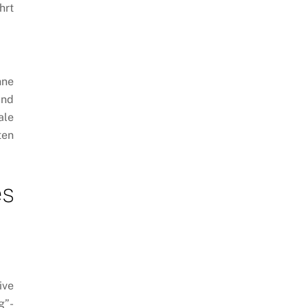
hrt
hne
und
ale
ten
es
ive
g”-