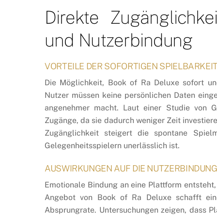
Direkte Zugänglichkei
und Nutzerbindung
VORTEILE DER SOFORTIGEN SPIELBARKEI
Die Möglichkeit, Book of Ra Deluxe sofort un
Nutzer müssen keine persönlichen Daten einge
angenehmer macht. Laut einer Studie von G
Zugänge, da sie dadurch weniger Zeit investiere
Zugänglichkeit steigert die spontane Spiel
Gelegenheitsspielern unerlässlich ist.
AUSWIRKUNGEN AUF DIE NUTZERBINDUN
Emotionale Bindung an eine Plattform entsteht,
Angebot von Book of Ra Deluxe schafft eine
Absprungrate. Untersuchungen zeigen, dass Pl