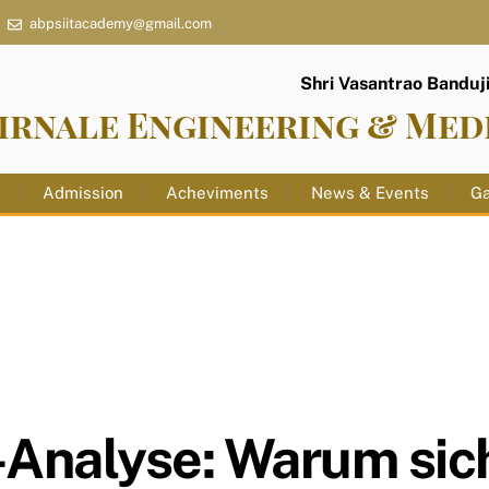
abpsiitacademy@gmail.com
Shri Vasantrao Banduji 
irnale Engineering & Med
s
Admission
Acheviments
News & Events
Ga
Analyse: Warum sic