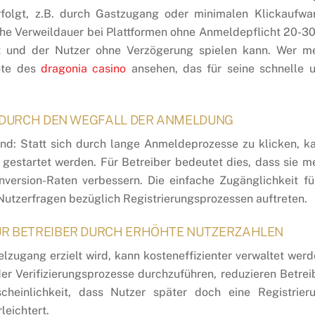
folgt, z.B. durch Gastzugang oder minimalen Klickaufwa
iche Verweildauer bei Plattformen ohne Anmeldepflicht 20-3
ist und der Nutzer ohne Verzögerung spielen kann. Wer m
bote des
dragonia casino
ansehen, das für seine schnelle 
G DURCH DEN WEGFALL DER ANMELDUNG
dend: Statt sich durch lange Anmeldeprozesse zu klicken, k
gestartet werden. Für Betreiber bedeutet dies, dass sie m
onversion-Raten verbessern. Die einfache Zugänglichkeit fü
Nutzerfragen bezüglich Registrierungsprozessen auftreten.
ÜR BETREIBER DURCH ERHÖHTE NUTZERZAHLEN
elzugang erzielt wird, kann kosteneffizienter verwaltet werd
er Verifizierungsprozesse durchzuführen, reduzieren Betrei
cheinlichkeit, dass Nutzer später doch eine Registrier
leichtert.