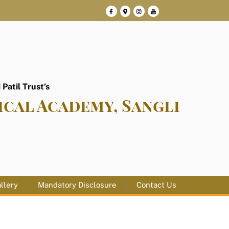
Patil Trust’s
ical Academy, Sangli
llery
Mandatory Disclosure
Contact Us