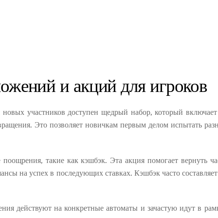
ожений и акций для игроков
я новых участников доступен щедрый набор, который включает
 вращения. Это позволяет новичкам первым делом испытать раз
поощрения, такие как кэшбэк. Эта акция помогает вернуть ча
ансы на успех в последующих ставках. Кэшбэк часто составляет
ения действуют на конкретные автоматы и зачастую идут в рам