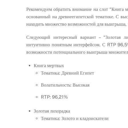
Рекомендуем обратить внимание на слот “Книга м
основанный на древнеегипетской тематике. С вы
находить множество возможностей для выигрыша,
Следующий интересный вариант – “Золотая ли
интуитивно понятным интерфейсом. С RTP 96,5% 
возможности потенциального выигрыша множителе
Книга мертвых
Тематика: Древний Египет
Волатильность: Высокая
RTP: 96,21%
Золотая лихорадка
Тематика: Золото и кладоискатели