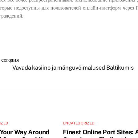
торые недоступны для пользователей онлайн-платформ через 
граждений.
 сегодня
Vavada kasiino ja mänguvõimalused Baltikumis
IZED
UNCATEGORIZED
 Your Way Around
Finest Online Port Sites: 