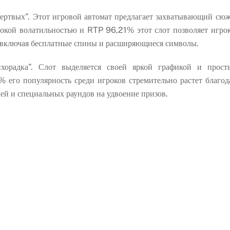
ертвых”. Этот игровой автомат предлагает захватывающий сюж
сокой волатильностью и RTP 96,21% этот слот позволяет игро
 включая бесплатные спины и расширяющиеся символы.
хорадка”. Слот выделяется своей яркой графикой и прост
его популярность среди игроков стремительно растет благод
й и специальных раундов на удвоение призов.