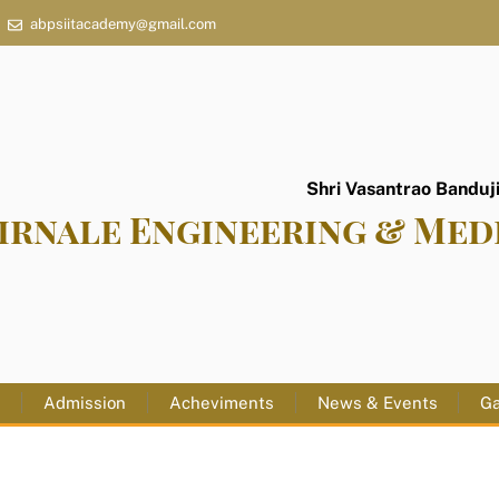
abpsiitacademy@gmail.com
Shri Vasantrao Banduji 
irnale Engineering & Med
s
Admission
Acheviments
News & Events
Ga