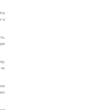
Эти
ч и
ть,
при
ер,
 не
рок
зит
для