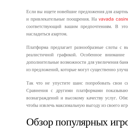
Если вы ищете новейшие предложения для азартны
и привлекательные поощрения. На
vavada casin
соответствующий вашим предпочтениям. В это
насладиться азартом.
Платформа предлагает разнообразные слоты с 
реалистичной графикой. Особенное внимание 
дополнительные возможности для увеличения банка
из предложений, которые могут существенно улучш
Так что не упустите шанс попробовать свои с
Сравнения с другими платформами показывают
вознаграждений и высокому качеству услуг. Обя
чтобы извлечь максимальную выгоду из своего игр
Обзор популярных игро