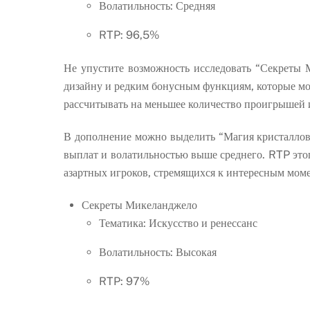
Волатильность: Средняя
RTP: 96,5%
Не упустите возможность исследовать “Секреты 
дизайну и редким бонусным функциям, которые м
рассчитывать на меньшее количество проигрышей 
В дополнение можно выделить “Магия кристаллов
выплат и волатильностью выше среднего. RTP этог
азартных игроков, стремящихся к интересным мом
Секреты Микеланджело
Тематика: Искусство и ренессанс
Волатильность: Высокая
RTP: 97%