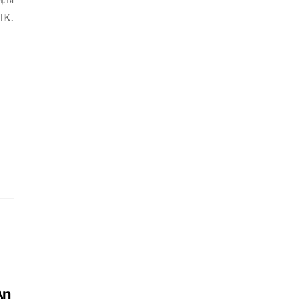
ПК.
An