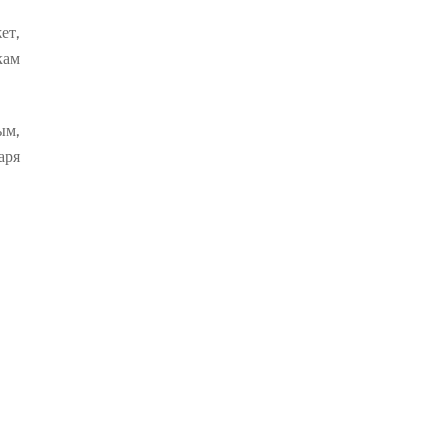
ет,
кам
ым,
аря