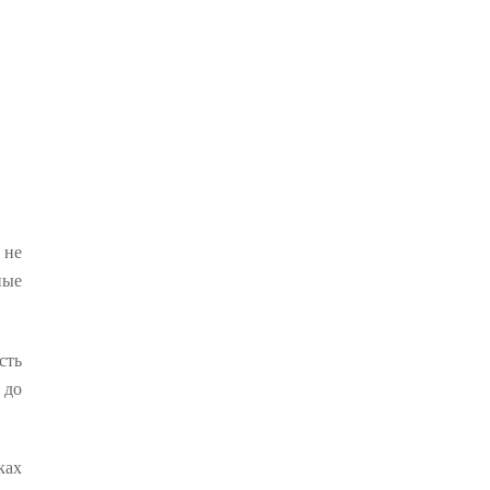
 не
ные
сть
 до
ках