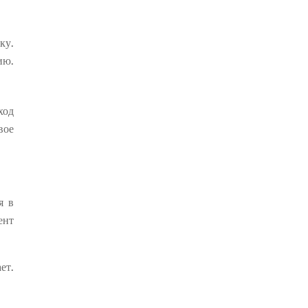
ку.
ию.
ход
вое
я в
ент
ет.