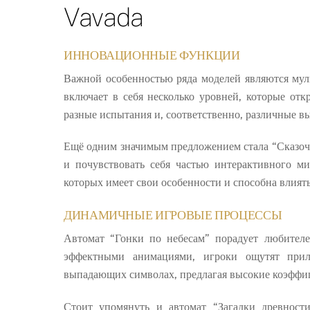
Vavada
ИННОВАЦИОННЫЕ ФУНКЦИИ
Важной особенностью ряда моделей являются му
включает в себя несколько уровней, которые от
разные испытания и, соответственно, различные в
Ещё одним значимым предложением стала “Сказочна
и почувствовать себя частью интерактивного м
которых имеет свои особенности и способна влиять
ДИНАМИЧНЫЕ ИГРОВЫЕ ПРОЦЕССЫ
Автомат “Гонки по небесам” порадует любителе
эффектными анимациями, игроки ощутят прил
выпадающих символах, предлагая высокие коэфф
Стоит упомянуть и автомат “Загадки древности