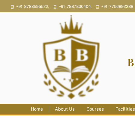
Skip
+91- 8788595522,
+91- 7887830404,
+91- 7756892288
to
content
B
Home
About Us
Courses
Facilitie