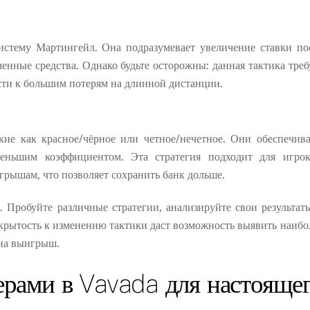
истему Мартингейл. Она подразумевает увеличение ставки по
ченные средства. Однако будьте осторожны: данная тактика треб
сти к большим потерям на длинной дистанции.
кие как красное/чёрное или четное/нечетное. Они обеспечив
еньшим коэффициентом. Эта стратегия подходит для игрок
рышам, что позволяет сохранить банк дольше.
. Пробуйте различные стратегии, анализируйте свои результат
ткрытость к изменению тактики даст возможность выявить наибо
 на выигрыш.
ерами в Vavada для настояще