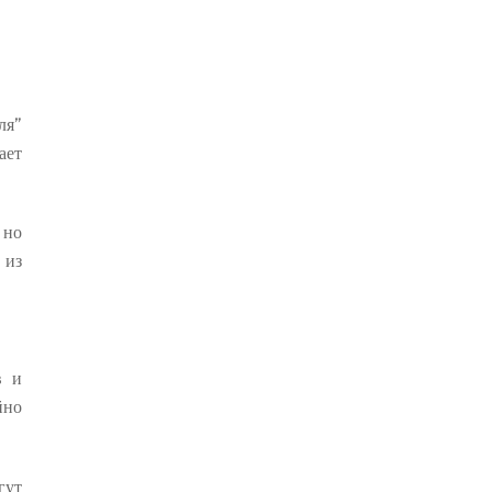
ля”
ает
 но
 из
в и
йно
гут