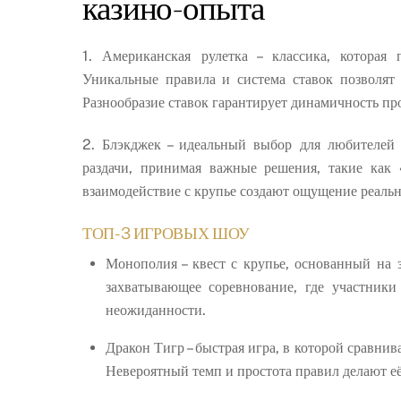
казино-опыта
1. Американская рулетка – классика, которая
Уникальные правила и система ставок позволят
Разнообразие ставок гарантирует динамичность пр
2. Блэкджек – идеальный выбор для любителей 
раздачи, принимая важные решения, такие как 
взаимодействие с крупье создают ощущение реальн
ТОП-3 ИГРОВЫХ ШОУ
Монополия – квест с крупье, основанный на з
захватывающее соревнование, где участники
неожиданности.
Дракон Тигр – быстрая игра, в которой сравнив
Невероятный темп и простота правил делают е