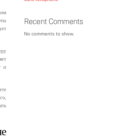
ким
Recent Comments
оты
ует
No comments to show.
еру
яет
т и
ете
го,
ать
ме