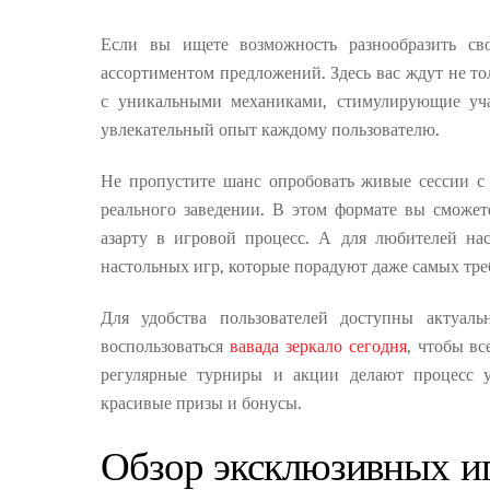
Если вы ищете возможность разнообразить с
ассортиментом предложений. Здесь вас ждут не т
с уникальными механиками, стимулирующие учас
увлекательный опыт каждому пользователю.
Не пропустите шанс опробовать живые сессии с
реального заведении. В этом формате вы сможет
азарту в игровой процесс. А для любителей на
настольных игр, которые порадуют даже самых тре
Для удобства пользователей доступны актуал
воспользоваться
вавада зеркало сегодня
, чтобы вс
регулярные турниры и акции делают процесс у
красивые призы и бонусы.
Обзор эксклюзивных иг