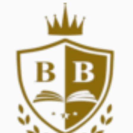
Skip
to
content