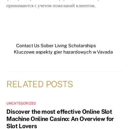
принимаются с учетом пожеланий клиентов.
Contact Us Sober Living Scholarships
Kluczowe aspekty gier hazardowych w Vavada
RELATED POSTS
UNCATEGORIZED
Discover the most effective Online Slot
Machine Online Casino: An Overview for
Slot Lovers