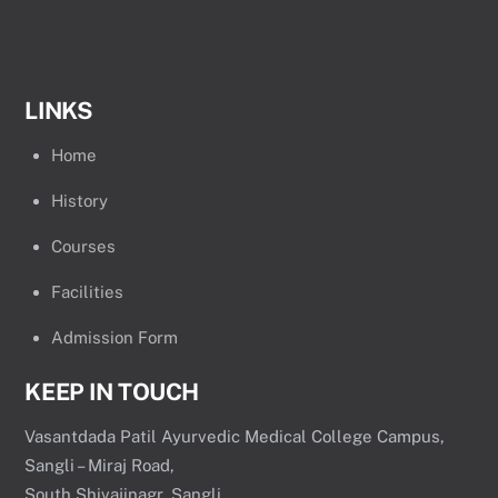
LINKS
Home
History
Courses
Facilities
Admission Form
KEEP IN TOUCH
Vasantdada Patil Ayurvedic Medical College Campus,
Sangli – Miraj Road,
South Shivajinagr, Sangli