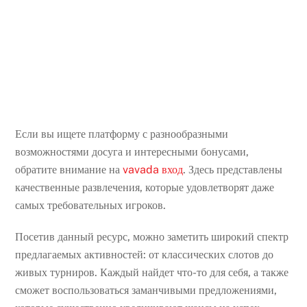
Если вы ищете платформу с разнообразными
возможностями досуга и интересными бонусами,
обратите внимание на
vavada вход
. Здесь представлены
качественные развлечения, которые удовлетворят даже
самых требовательных игроков.
Посетив данный ресурс, можно заметить широкий спектр
предлагаемых активностей: от классических слотов до
живых турниров. Каждый найдет что-то для себя, а также
сможет воспользоваться заманчивыми предложениями,