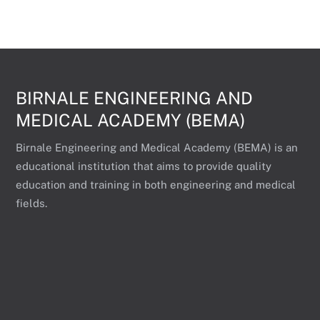
BIRNALE ENGINEERING AND
MEDICAL ACADEMY (BEMA)
Birnale Engineering and Medical Academy (BEMA) is an
educational institution that aims to provide quality
education and training in both engineering and medical
fields.