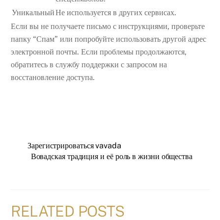
Уникальный
Не используется в других сервисах.
Если вы не получаете письмо с инструкциями, проверьте
папку “Спам” или попробуйте использовать другой адрес
электронной почты. Если проблемы продолжаются,
обратитесь в службу поддержки с запросом на
восстановление доступа.
Зарегистрироваться vavada
Вовадская традиция и её роль в жизни общества
RELATED POSTS