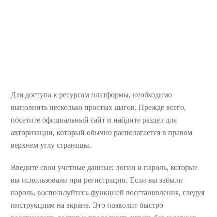
Для доступа к ресурсам платформы, необходимо
выполнить несколько простых шагов. Прежде всего,
посетите официальный сайт и найдите раздел для
авторизации, который обычно располагается в правом
верхнем углу страницы.
Введите свои учетные данные: логин и пароль, которые
вы использовали при регистрации. Если вы забыли
пароль, воспользуйтесь функцией восстановления, следуя
инструкциям на экране. Это позволит быстро