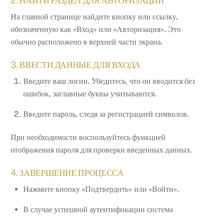
2. НАЙТИ РАЗДЕЛ ДЛЯ АВТОРИЗАЦИИ
На главной странице найдите кнопку или ссылку,
обозначенную как «Вход» или «Авторизация». Это
обычно расположено в верхней части экрана.
3. ВВЕСТИ ДАННЫЕ ДЛЯ ВХОДА
Введите ваш логин. Убедитесь, что он вводится без
ошибок, заглавные буквы учитываются.
Введите пароль, следя за регистрацией символов.
При необходимости воспользуйтесь функцией
отображения пароля для проверки введенных данных.
4. ЗАВЕРШЕНИЕ ПРОЦЕССА
Нажмите кнопку «Подтвердить» или «Войти».
В случае успешной аутентификации система