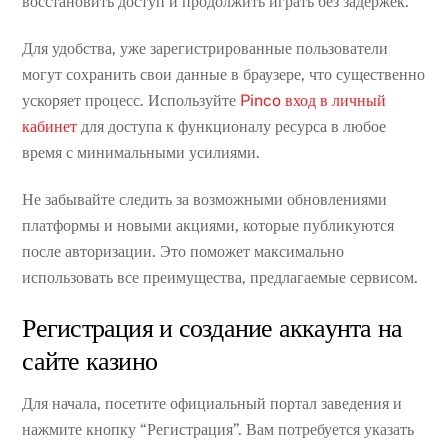
восстановить доступ и продолжить играть без задержек.
Для удобства, уже зарегистрированные пользователи
могут сохранить свои данные в браузере, что существенно
ускоряет процесс. Используйте
Pinco вход в личный
кабинет
для доступа к функционалу ресурса в любое
время с минимальными усилиями.
Не забывайте следить за возможными обновлениями
платформы и новыми акциями, которые публикуются
после авторизации. Это поможет максимально
использовать все преимущества, предлагаемые сервисом.
Регистрация и создание аккаунта на
сайте казино
Для начала, посетите официальный портал заведения и
нажмите кнопку “Регистрация”. Вам потребуется указать