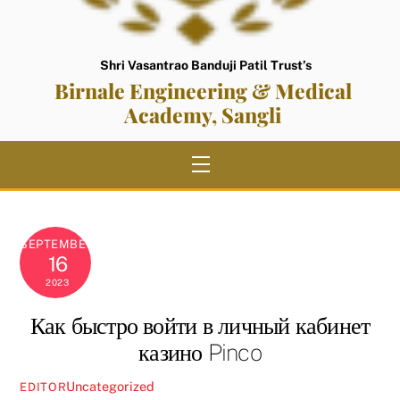
Shri Vasantrao Banduji Patil Trust’s
Birnale Engineering & Medical
Academy, Sangli
Menu
SEPTEMBER
16
2023
Как быстро войти в личный кабинет
казино Pinco
Uncategorized
EDITOR