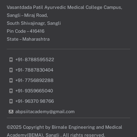
Vasantdada Patil Ayurvedic Medical College Campus,
Sangli – Miraj Road,
South Shivajinagr, Sangli
Pin Code – 416416
State – Maharashtra
+91- 8788595522
+91- 7887830404
+91- 7756892288
+91- 9359665040
+91- 96370 98766
abpsiitacademy@gmail.com
©2025 Copyright by Birnale Engineering and Medical
Academy(BEMA), Sangli . All rights reserved.