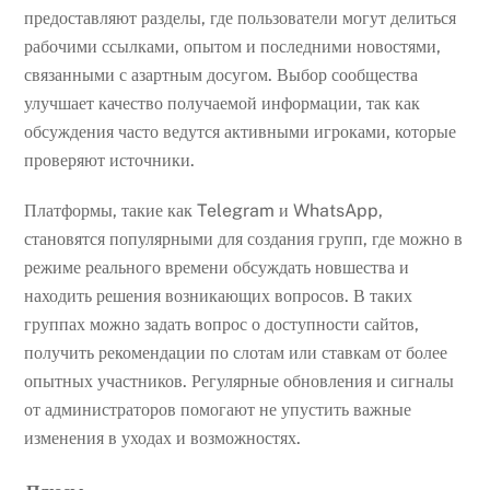
предоставляют разделы, где пользователи могут делиться
рабочими ссылками, опытом и последними новостями,
связанными с азартным досугом. Выбор сообщества
улучшает качество получаемой информации, так как
обсуждения часто ведутся активными игроками, которые
проверяют источники.
Платформы, такие как Telegram и WhatsApp,
становятся популярными для создания групп, где можно в
режиме реального времени обсуждать новшества и
находить решения возникающих вопросов. В таких
группах можно задать вопрос о доступности сайтов,
получить рекомендации по слотам или ставкам от более
опытных участников. Регулярные обновления и сигналы
от администраторов помогают не упустить важные
изменения в уходах и возможностях.