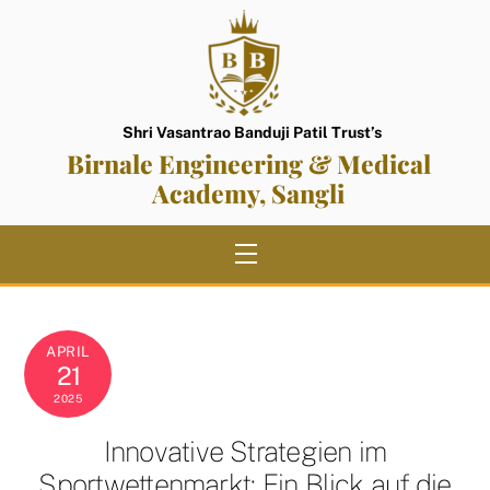
Skip
to
content
Shri Vasantrao Banduji Patil Trust’s
Birnale Engineering & Medical
Academy, Sangli
Menu
APRIL
21
2025
Innovative Strategien im
Sportwettenmarkt: Ein Blick auf die