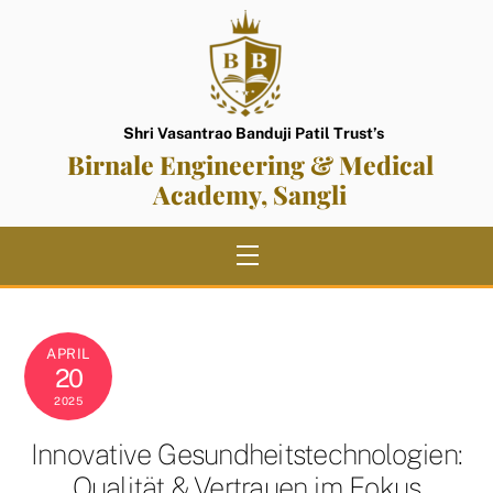
Skip
to
content
Shri Vasantrao Banduji Patil Trust’s
Birnale Engineering & Medical
Academy, Sangli
Menu
APRIL
20
2025
Innovative Gesundheitstechnologien:
Qualität & Vertrauen im Fokus