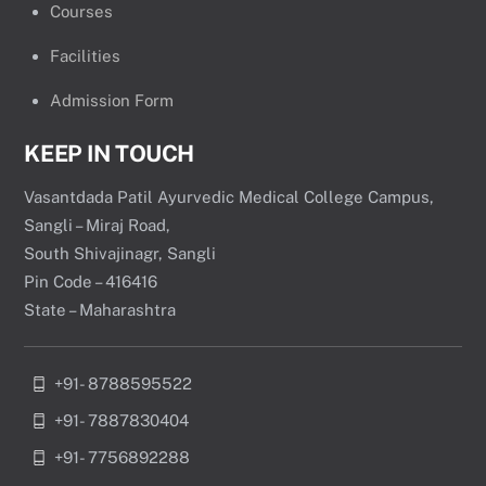
Courses
Facilities
Admission Form
KEEP IN TOUCH
Vasantdada Patil Ayurvedic Medical College Campus,
Sangli – Miraj Road,
South Shivajinagr, Sangli
Pin Code – 416416
State – Maharashtra
+91- 8788595522
+91- 7887830404
+91- 7756892288