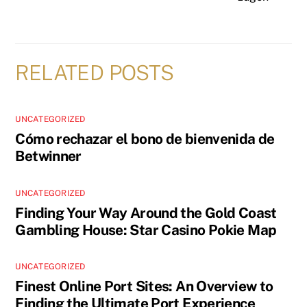
RELATED POSTS
UNCATEGORIZED
Cómo rechazar el bono de bienvenida de
Betwinner
UNCATEGORIZED
Finding Your Way Around the Gold Coast
Gambling House: Star Casino Pokie Map
UNCATEGORIZED
Finest Online Port Sites: An Overview to
Finding the Ultimate Port Experience