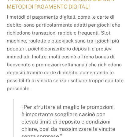
METODI DI PAGAMENTO DIGITALI
I metodi di pagamento digitali, come le carte di
debito, sono particolarmente adatti per giochi che
richiedono transazioni rapide e frequenti. Slot
machine, roulette e blackjack sono tra i giochi più
popolari, poiché consentono depositi e prelievi
immediati. Inoltre, molti casinò offrono bonus di
benvenuto o promozioni settimanali che richiedono
depositi tramite carte di debito, aumentando le
possibilità di vincita senza rischiare troppo capitale
personale.
“Per sfruttare al meglio le promozioni,
è importante scegliere casinò con
elevati limiti di deposito e condizioni
chiare, così da massimizzare le vincite
senza sorprese.”