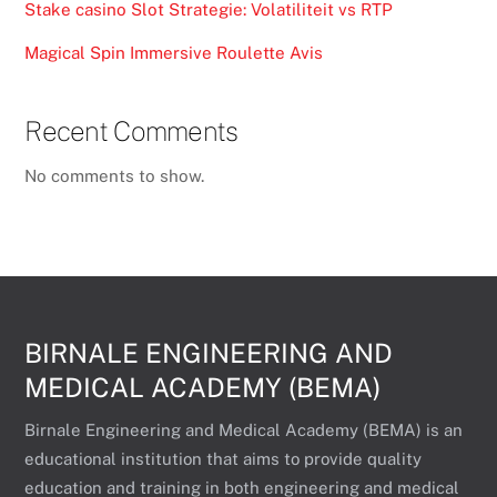
Stake casino Slot Strategie: Volatiliteit vs RTP
Magical Spin Immersive Roulette Avis
Recent Comments
No comments to show.
BIRNALE ENGINEERING AND
MEDICAL ACADEMY (BEMA)
Birnale Engineering and Medical Academy (BEMA) is an
educational institution that aims to provide quality
education and training in both engineering and medical