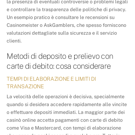
la presenza di eventuali controversie o problemi legali
e controllare la trasparenza delle politiche di privacy.
Un esempio pratico è consultare le recensioni su
Casinomeister o AskGamblers, che spesso forniscono
valutazioni dettagliate sulla sicurezza e il servizio
clienti.
Metodi di deposito e prelievo con
carte di debito: cosa considerare
TEMPI DI ELABORAZIONE E LIMITI DI
TRANSAZIONE
La velocità delle operazioni è decisiva, specialmente
quando si desidera accedere rapidamente alle vincite
o effettuare depositi immediati. La maggior parte dei
casinò online accetta pagamenti con carte di debito
come Visa e Mastercard, con tempi di elaborazione