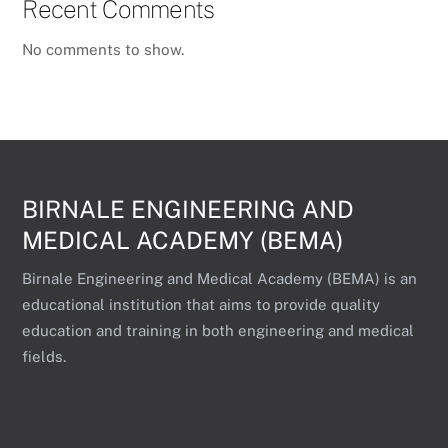
Recent Comments
No comments to show.
BIRNALE ENGINEERING AND
MEDICAL ACADEMY (BEMA)
Birnale Engineering and Medical Academy (BEMA) is an
educational institution that aims to provide quality
education and training in both engineering and medical
fields.