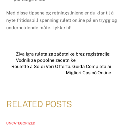
Med disse tipsene og retningslinjene er du klar til å
nyte fritidsspill spenning rulett online på en trygg og
underholdende måte. Lykke til!
Živa igra ruleta za začetnike brez registracije:
Vodnik za popolne začetnike
Roulette a Soldi Veri Offerta: Guida Completa ai
Migliori Casinò Online
RELATED POSTS
UNCATEGORIZED