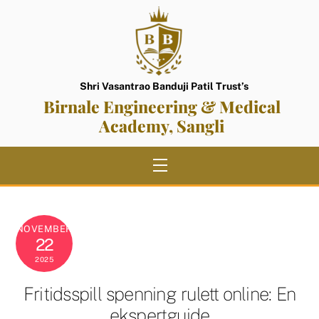
Skip
to
content
Shri Vasantrao Banduji Patil Trust’s
Birnale Engineering & Medical
Academy, Sangli
Menu
NOVEMBER
22
2025
Fritidsspill spenning rulett online: En
ekspertguide