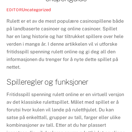
Uncategorized
EDITOR
Rulett er et av de mest populære casinospillene både
på landbaserte casinoer og online casinoer. Spillet
har en lang historie og har tiltrukket spillere over hele
verden i mange år. I denne artikkelen vil vi utforske
fritidsspill spenning rulett online og gi deg all den
informasjonen du trenger for å nyte dette spillet på
nettet.
Spilleregler og funksjoner
Fritidsspill spenning rulett online er en virtuell versjon
av det klassiske rulettspillet. Målet med spillet er å
forutsi hvor kulen vil lande på ruletthjulet. Du kan
satse på enkelttall, grupper av tall, farger eller ulike
kombinasjoner av tall. Etter at du har plassert