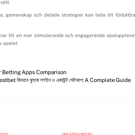
sätt.
a, gemenskap och delade strategier kan leda till förbättr
rar till en mer stimulerande och engagerande speluppleve
v spelet.
her Betting Apps Comparison
stbet কিভাবে খুলবো লগইন ও একাউন্ট সেটআপ: A Complete Guide
IZED
UNCATEGORIZED