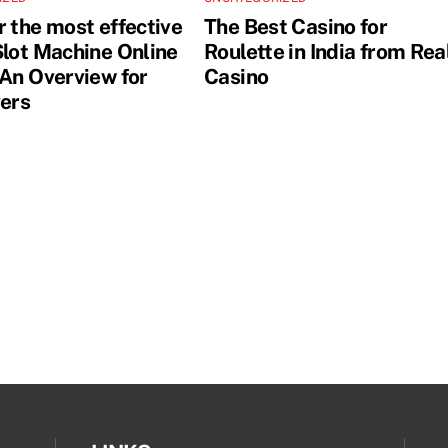
r the most effective
The Best Casino for
Slot Machine Online
Roulette in India from Rea
 An Overview for
Casino
vers