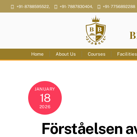
Skip
+91- 8788595522,
+91- 7887830404,
+91- 7756892288
to
content
B
Home
About Us
Courses
Facilitie
JANUARY
18
2026
Förståelsen av