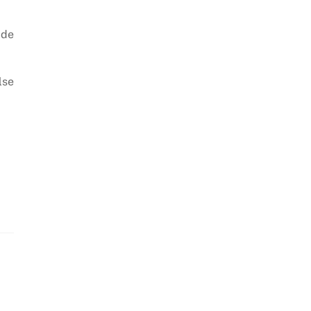
ade
lse