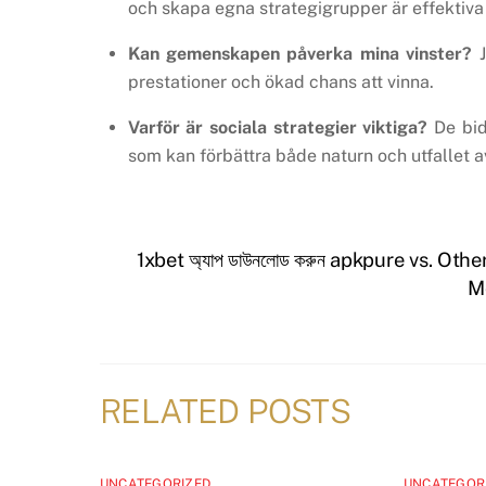
och skapa egna strategigrupper är effektiva 
Kan gemenskapen påverka mina vinster?
J
prestationer och ökad chans att vinna.
Varför är sociala strategier viktiga?
De bid
som kan förbättra både naturn och utfallet a
1xbet অ্যাপ ডাউনলোড করুন apkpure vs. Ot
Mo
RELATED POSTS
UNCATEGORIZED
UNCATEGOR