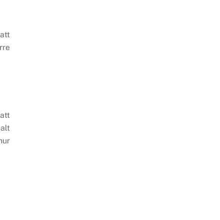
att
rre
att
alt
hur