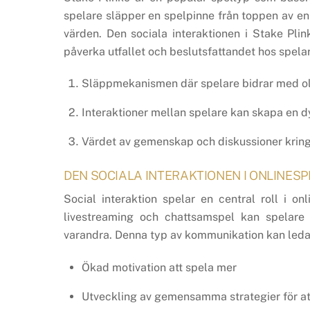
spelare släpper en spelpinne från toppen av en
värden. Den sociala interaktionen i Stake Pli
påverka utfallet och beslutsfattandet hos spelar
Släppmekanismen där spelare bidrar med oli
Interaktioner mellan spelare kan skapa en d
Värdet av gemenskap och diskussioner kring
DEN SOCIALA INTERAKTIONEN I ONLINES
Social interaktion spelar en central roll i o
livestreaming och chattsamspel kan spelare d
varandra. Denna typ av kommunikation kan leda t
Ökad motivation att spela mer
Utveckling av gemensamma strategier för at