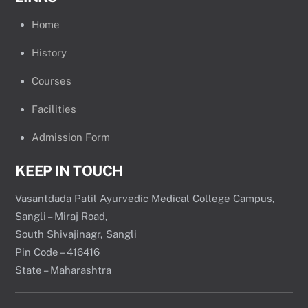
Home
History
Courses
Facilities
Admission Form
KEEP IN TOUCH
Vasantdada Patil Ayurvedic Medical College Campus,
Sangli – Miraj Road,
South Shivajinagr, Sangli
Pin Code – 416416
State – Maharashtra