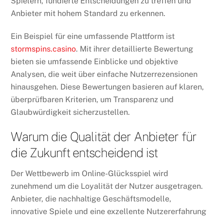
Spielern, fundierte Entscheidungen zu treffen und
Anbieter mit hohem Standard zu erkennen.
Ein Beispiel für eine umfassende Plattform ist
stormspins.casino
. Mit ihrer detaillierte Bewertung
bieten sie umfassende Einblicke und objektive
Analysen, die weit über einfache Nutzerrezensionen
hinausgehen. Diese Bewertungen basieren auf klaren,
überprüfbaren Kriterien, um Transparenz und
Glaubwürdigkeit sicherzustellen.
Warum die Qualität der Anbieter für
die Zukunft entscheidend ist
Der Wettbewerb im Online-Glücksspiel wird
zunehmend um die Loyalität der Nutzer ausgetragen.
Anbieter, die nachhaltige Geschäftsmodelle,
innovative Spiele und eine exzellente Nutzererfahrung