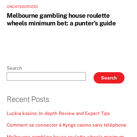
UNCATEGORIZED
Melbourne gambling house roulette
wheels minimum bet: a punter’s guide
Search
Search
Recent Posts
Luckia kasino: In-depth Review and Expert Tips
Comment se connecter à Kyngs casino sans téléphone
Melbourne gambling house roulette wheels minimum