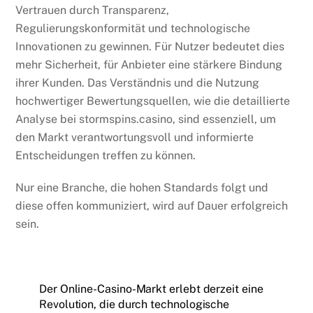
Vertrauen durch Transparenz,
Regulierungskonformität und technologische
Innovationen zu gewinnen. Für Nutzer bedeutet dies
mehr Sicherheit, für Anbieter eine stärkere Bindung
ihrer Kunden. Das Verständnis und die Nutzung
hochwertiger Bewertungsquellen, wie die detaillierte
Analyse bei stormspins.casino, sind essenziell, um
den Markt verantwortungsvoll und informierte
Entscheidungen treffen zu können.
Nur eine Branche, die hohen Standards folgt und
diese offen kommuniziert, wird auf Dauer erfolgreich
sein.
Der Online-Casino-Markt erlebt derzeit eine
Revolution, die durch technologische