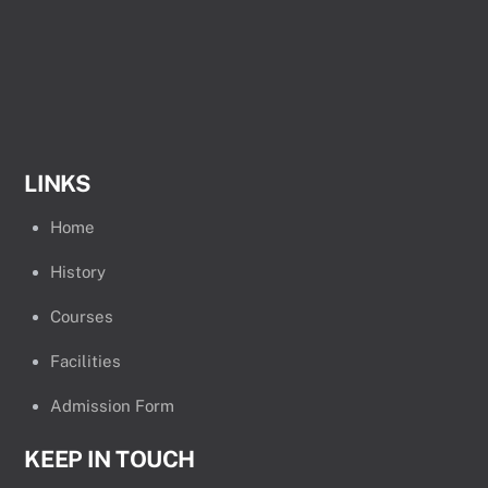
LINKS
Home
History
Courses
Facilities
Admission Form
KEEP IN TOUCH