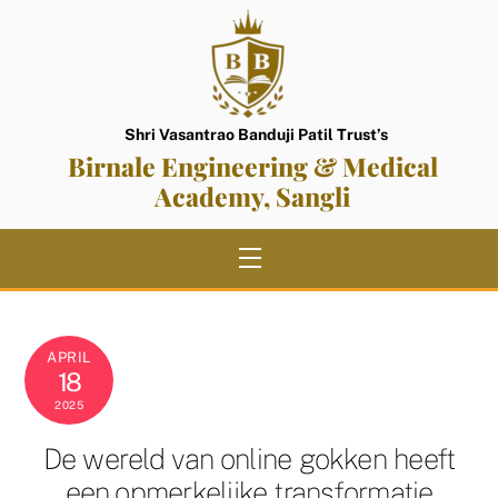
Skip
to
content
Shri Vasantrao Banduji Patil Trust’s
Birnale Engineering & Medical
Academy, Sangli
Menu
APRIL
18
2025
De wereld van online gokken heeft
een opmerkelijke transformatie