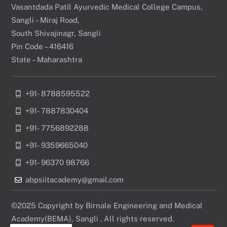
Vasantdada Patil Ayurvedic Medical College Campus,
Sangli – Miraj Road,
South Shivajinagr, Sangli
Pin Code – 416416
State – Maharashtra
+91- 8788595522
+91- 7887830404
+91- 7756892288
+91- 9359665040
+91- 96370 98766
abpsiitacademy@gmail.com
©2025 Copyright by Birnale Engineering and Medical
Academy(BEMA), Sangli . All rights reserved.