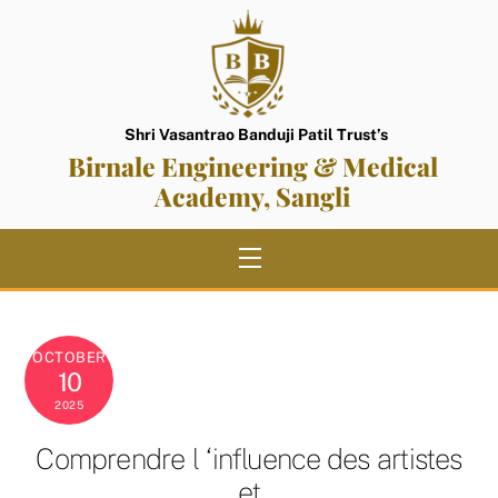
Skip
to
content
Shri Vasantrao Banduji Patil Trust’s
Birnale Engineering & Medical
Academy, Sangli
Menu
OCTOBER
10
2025
Comprendre l ‘influence des artistes
et