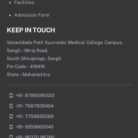
Facilities
Admission Form
KEEP IN TOUCH
Vasantdada Patil Ayurvedic Medical College Campus,
Sangli – Miraj Road,
South Shivajinagr, Sangli
Pin Code – 416416
State – Maharashtra
+91- 8788595522
+91- 7887830404
+91- 7756892288
+91- 9359665040
+91- 96370 98766