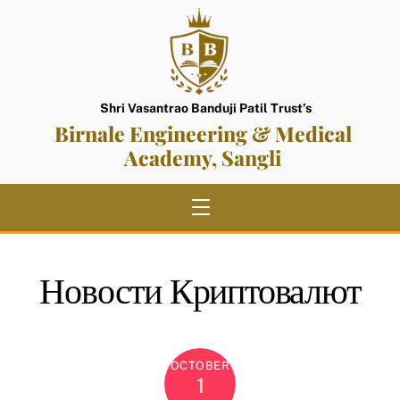
Skip
to
content
Shri Vasantrao Banduji Patil Trust’s
Birnale Engineering & Medical
Academy, Sangli
Menu
Новости Криптовалют
OCTOBER
1