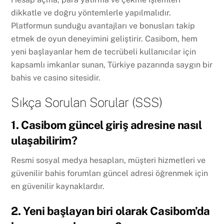
dikkatle ve doğru yöntemlerle yapılmalıdır.
Platformun sunduğu avantajları ve bonusları takip
etmek de oyun deneyimini geliştirir. Casibom, hem
yeni başlayanlar hem de tecrübeli kullanıcılar için
kapsamlı imkanlar sunan, Türkiye pazarında saygın bir
bahis ve casino sitesidir.
Sıkça Sorulan Sorular (SSS)
1. Casibom güncel giriş adresine nasıl
ulaşabilirim?
Resmi sosyal medya hesapları, müşteri hizmetleri ve
güvenilir bahis forumları güncel adresi öğrenmek için
en güvenilir kaynaklardır.
2. Yeni başlayan biri olarak Casibom’da