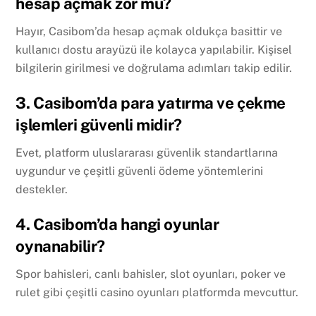
hesap açmak zor mu?
Hayır, Casibom’da hesap açmak oldukça basittir ve
kullanıcı dostu arayüzü ile kolayca yapılabilir. Kişisel
bilgilerin girilmesi ve doğrulama adımları takip edilir.
3. Casibom’da para yatırma ve çekme
işlemleri güvenli midir?
Evet, platform uluslararası güvenlik standartlarına
uygundur ve çeşitli güvenli ödeme yöntemlerini
destekler.
4. Casibom’da hangi oyunlar
oynanabilir?
Spor bahisleri, canlı bahisler, slot oyunları, poker ve
rulet gibi çeşitli casino oyunları platformda mevcuttur.