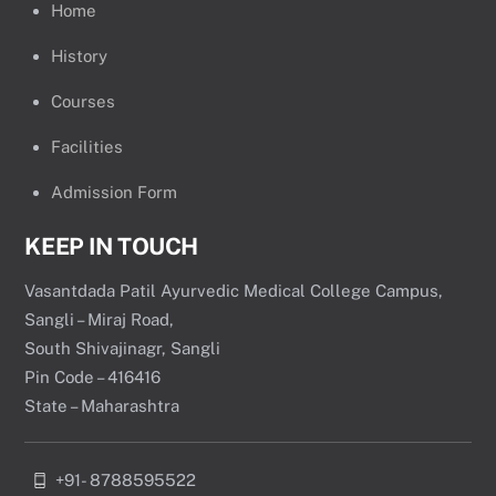
Home
History
Courses
Facilities
Admission Form
KEEP IN TOUCH
Vasantdada Patil Ayurvedic Medical College Campus,
Sangli – Miraj Road,
South Shivajinagr, Sangli
Pin Code – 416416
State – Maharashtra
+91- 8788595522