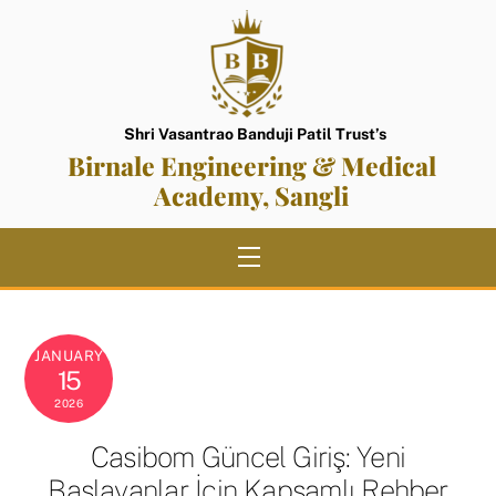
Skip
to
content
Shri Vasantrao Banduji Patil Trust’s
Birnale Engineering & Medical
Academy, Sangli
Menu
JANUARY
15
2026
Casibom Güncel Giriş: Yeni
Başlayanlar İçin Kapsamlı Rehber