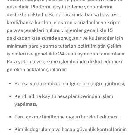
güvenlidir. Platform, çeşitli ödeme yöntemlerini
desteklemektedir. Bunlar arasında banka havalesi,
kredi/banka kartları, elektronik cüzdanlar ve kripto
para seçenekleri bulunur. İşlemler genellikle 15
dakikadan kısa sürede sonuçlanır ve kullanıcılar için
minimum para yatırma tutarları belirtilmiştir. Çekim
işlemleri ise genellikle 24 saati aşmadan tamamlanır.
Para yatırma ve çekme işlemlerinde dikkat edilmesi
gereken noktalar şunlardır:
Banka ya da e-cüzdan bilgilerinin doğru girilmesi,
Kendi adına kayıtlı hesaplar üzerinden işlem
yapılması,
Para çekme limitlerine uygun hareket edilmesi,
Kimlik doğrulama ve hesap güvenlik kontrollerinin