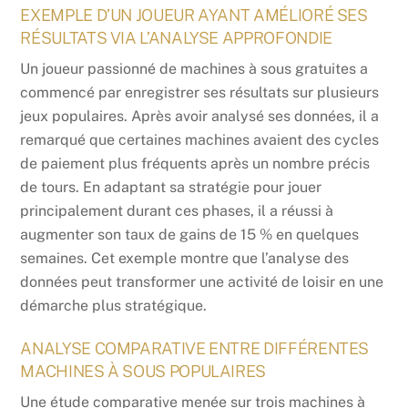
EXEMPLE D’UN JOUEUR AYANT AMÉLIORÉ SES
RÉSULTATS VIA L’ANALYSE APPROFONDIE
Un joueur passionné de machines à sous gratuites a
commencé par enregistrer ses résultats sur plusieurs
jeux populaires. Après avoir analysé ses données, il a
remarqué que certaines machines avaient des cycles
de paiement plus fréquents après un nombre précis
de tours. En adaptant sa stratégie pour jouer
principalement durant ces phases, il a réussi à
augmenter son taux de gains de 15 % en quelques
semaines. Cet exemple montre que l’analyse des
données peut transformer une activité de loisir en une
démarche plus stratégique.
ANALYSE COMPARATIVE ENTRE DIFFÉRENTES
MACHINES À SOUS POPULAIRES
Une étude comparative menée sur trois machines à