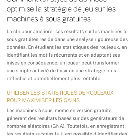
optimise la stratégie de jeu sur les
machines à sous gratuites
La clé pour améliorer ses résultats sur les machines à
sous gratuites réside dans une analyse rigoureuse des
données. En étudiant les statistiques des rouleaux, en
identifiant les motifs récurrents et en adaptant ses
mises en conséquence, un joueur peut transformer
une simple activité de loisir en une stratégie plus
réfléchie et potentiellement plus rentable.
UTILISER LES STATISTIQUES DE ROULEAUX
POUR MAXIMISER LES GAINS
Les machines à sous, même en version gratuite,
génèrent des résultats basés sur des générateurs de
nombres aléatoires (GNA). Toutefois, en enregistrant
les résultats successifs, il est possible d’identifier des