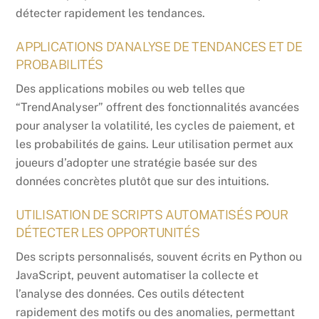
détecter rapidement les tendances.
APPLICATIONS D’ANALYSE DE TENDANCES ET DE
PROBABILITÉS
Des applications mobiles ou web telles que
“TrendAnalyser” offrent des fonctionnalités avancées
pour analyser la volatilité, les cycles de paiement, et
les probabilités de gains. Leur utilisation permet aux
joueurs d’adopter une stratégie basée sur des
données concrètes plutôt que sur des intuitions.
UTILISATION DE SCRIPTS AUTOMATISÉS POUR
DÉTECTER LES OPPORTUNITÉS
Des scripts personnalisés, souvent écrits en Python ou
JavaScript, peuvent automatiser la collecte et
l’analyse des données. Ces outils détectent
rapidement des motifs ou des anomalies, permettant