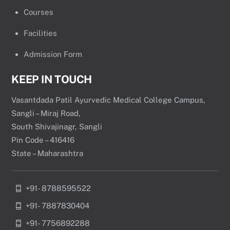
Courses
Facilities
Admission Form
KEEP IN TOUCH
Vasantdada Patil Ayurvedic Medical College Campus,
Sangli – Miraj Road,
South Shivajinagr, Sangli
Pin Code – 416416
State – Maharashtra
+91- 8788595522
+91- 7887830404
+91- 7756892288