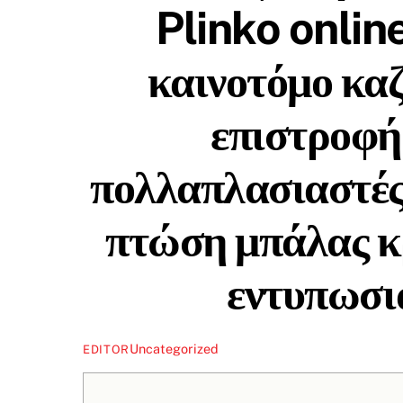
Plinko onlin
καινοτόμο κα
επιστροφή
πολλαπλασιαστές
πτώση μπάλας κρ
εντυπωσι
Uncategorized
EDITOR