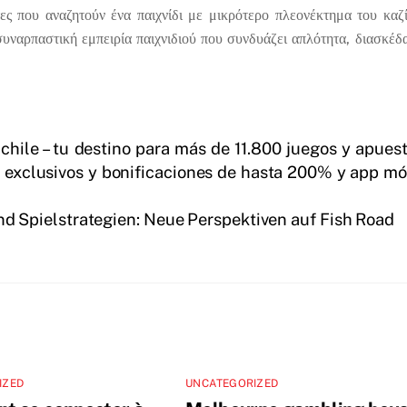
τες που αναζητούν ένα παιχνίδι με μικρότερο πλεονέκτημα του καζί
συναρπαστική εμπειρία παιχνιδιού που συνδυάζει απλότητα, διασκέδ
 chile – tu destino para más de 11.800 juegos y apues
 exclusivos y bonificaciones de hasta 200% y app mó
 Spielstrategien: Neue Perspektiven auf Fish Road
IZED
UNCATEGORIZED