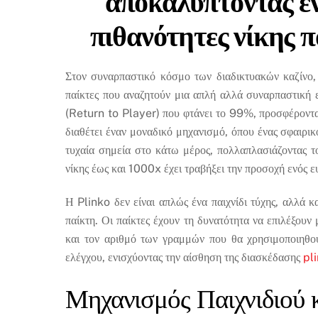
αποκαλύπτοντας έ
πιθανότητες νίκης 
Στον συναρπαστικό κόσμο των διαδικτυακών καζίνο, η
παίκτες που αναζητούν μια απλή αλλά συναρπαστική 
(Return to Player) που φτάνει το 99%, προσφέροντας 
διαθέτει έναν μοναδικό μηχανισμό, όπου ένας σφαιρικ
τυχαία σημεία στο κάτω μέρος, πολλαπλασιάζοντας 
νίκης έως και 1000x έχει τραβήξει την προσοχή ενός ε
Η Plinko δεν είναι απλώς ένα παιχνίδι τύχης, αλλά κ
παίκτη. Οι παίκτες έχουν τη δυνατότητα να επιλέξουν
και τον αριθμό των γραμμών που θα χρησιμοποιηθο
ελέγχου, ενισχύοντας την αίσθηση της διασκέδασης
pli
Μηχανισμός Παιχνιδιού 