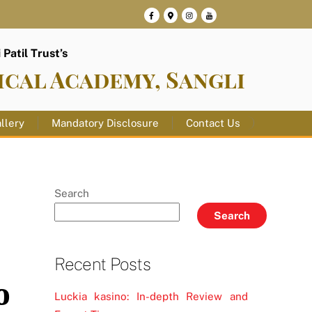
Patil Trust’s
ical Academy, Sangli
llery
Mandatory Disclosure
Contact Us
Search
Search
Recent Posts
ο
Luckia kasino: In-depth Review and