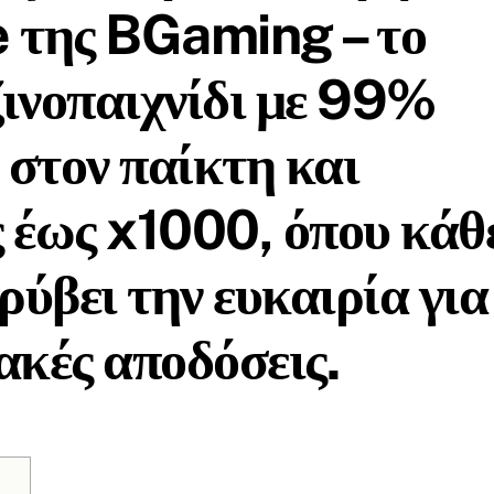
e της BGaming – το
ζινοπαιχνίδι με 99%
 στον παίκτη και
 έως x1000, όπου κάθ
ύβει την ευκαιρία για
ακές αποδόσεις.