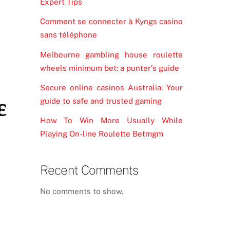
Expert Tips
Comment se connecter à Kyngs casino
sans téléphone
Melbourne gambling house roulette
wheels minimum bet: a punter’s guide
Secure online casinos Australia: Your
ε
guide to safe and trusted gaming
How To Win More Usually While
Playing On-line Roulette Betmgm
Recent Comments
No comments to show.