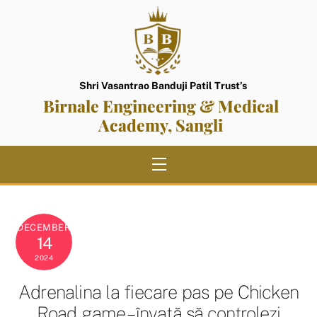
Skip
to
content
Shri Vasantrao Banduji Patil Trust’s
Birnale Engineering & Medical
Academy, Sangli
Menu
DECEMBER
14
2024
Adrenalina la fiecare pas pe Chicken
Road game – învață să controlezi