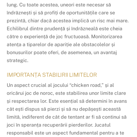
lung. Cu toate acestea, uneori este necesar să
îndrăznești și să profiți de oportunitățile care se
prezintă, chiar dacă acestea implică un risc mai mare.
Echilibrul dintre prudență și îndrăzneală este cheia
către o experiență de joc fructuoasă. Monitorizarea
atența a tiparelor de apariție ale obstacolelor și
bonusurilor poate oferi, de asemenea, un avantaj
strategic.
IMPORTANȚA STABILIRII LIMITELOR
Un aspect crucial al jocului “chicken road,” și al
oricărui joc de noroc, este stabilirea unor limite clare
și respectarea lor. Este esențial să determini în avans
cât ești dispus să pierzi și să nu depășești această
limită, indiferent de cât de tentant ar fi să continui să
joci în speranța recuperării pierderilor. Jucatul
responsabil este un aspect fundamental pentru a te