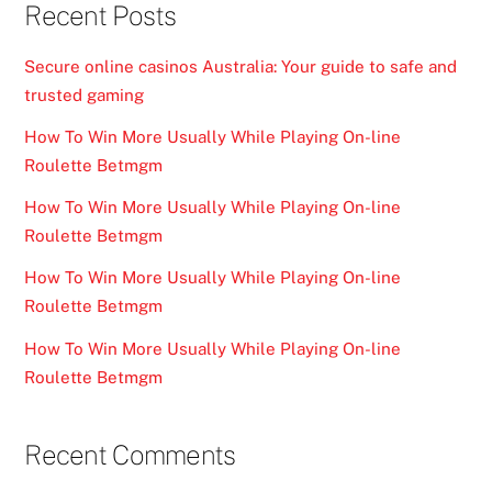
Recent Posts
Secure online casinos Australia: Your guide to safe and
trusted gaming
How To Win More Usually While Playing On-line
Roulette Betmgm
How To Win More Usually While Playing On-line
Roulette Betmgm
How To Win More Usually While Playing On-line
Roulette Betmgm
How To Win More Usually While Playing On-line
Roulette Betmgm
Recent Comments