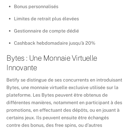
Bonus personnalisés
Limites de retrait plus élevées
Gestionnaire de compte dédié
Cashback hebdomadaire jusqu’à 20%
Bytes : Une Monnaie Virtuelle
Innovante
Betify se distingue de ses concurrents en introduisant
Bytes, une monnaie virtuelle exclusive utilisée sur la
plateforme. Les Bytes peuvent être obtenus de
différentes manières, notamment en participant à des
promotions, en effectuant des dépôts, ou en jouant à
certains jeux. Ils peuvent ensuite être échangés
contre des bonus, des free spins, ou d’autres