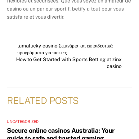
flexibles et sécurisées. Que vous soyez un amateur de
casino ou un parieur sportif, betify a tout pour vous
satisfaire et vous divertir.
lamalucky casino Σεμινάρια και εκπαιδευτικά
προγράμματα για παικτες
How to Get Started with Sports Betting at zinx
casino
RELATED POSTS
UNCATEGORIZED
Secure online casinos Australia: Your
guide to safe and trusted gaming