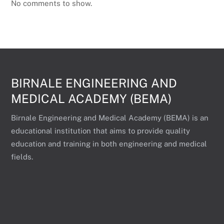
No comments to show.
BIRNALE ENGINEERING AND
MEDICAL ACADEMY (BEMA)
Birnale Engineering and Medical Academy (BEMA) is an
educational institution that aims to provide quality
education and training in both engineering and medical
fields.