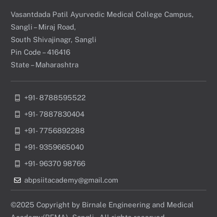
Vasantdada Patil Ayurvedic Medical College Campus,
Sangli – Miraj Road,
South Shivajinagr, Sangli
Pin Code – 416416
State – Maharashtra
+91- 8788595522
+91- 7887830404
+91- 7756892288
+91- 9359665040
+91- 96370 98766
abpsiitacademy@gmail.com
©2025 Copyright by Birnale Engineering and Medical