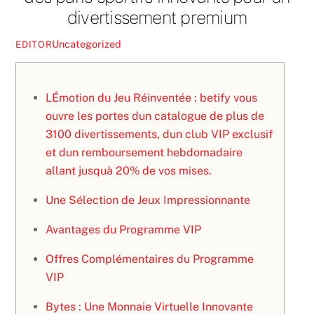
divertissement premium
Uncategorized
EDITOR
LÉmotion du Jeu Réinventée : betify vous
ouvre les portes dun catalogue de plus de
3100 divertissements, dun club VIP exclusif
et dun remboursement hebdomadaire
allant jusquà 20% de vos mises.
Une Sélection de Jeux Impressionnante
Avantages du Programme VIP
Offres Complémentaires du Programme
VIP
Bytes : Une Monnaie Virtuelle Innovante