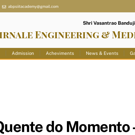
abpsiitacademy@gmail.com
Shri Vasantrao Banduji 
irnale Engineering & Med
s
Admission
Acheviments
News & Events
Ga
Quente do Momento 