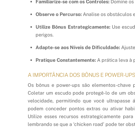
Familiarize-se com os Controles:
Domine os c
Observe o Percurso:
Analise os obstáculos 
Utilize Bônus Estrategicamente:
Use escudo
perigos.
Adapte-se aos Níveis de Dificuldade:
Ajuste
Pratique Constantemente:
A prática leva à 
A IMPORTÂNCIA DOS BÔNUS E POWER-UP
Os bônus e power-ups são elementos-chave 
Coletar um escudo pode protegê-lo de um obs
velocidade, permitindo que você ultrapasse
podem conceder pontos extras ou ativar habi
Utilize esses recursos estrategicamente para
lembrando se que a ‘chicken road’ pode ter obs