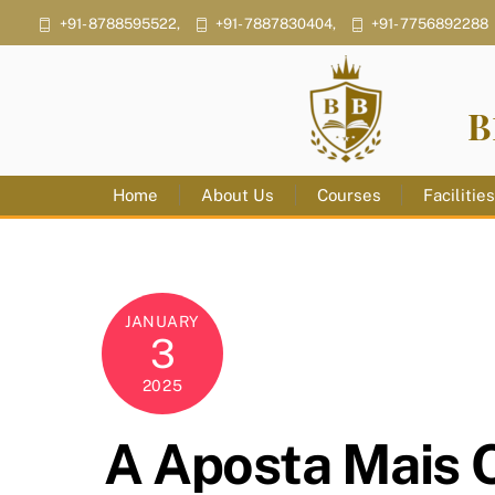
Skip
+91- 8788595522,
+91- 7887830404,
+91- 7756892288
to
content
B
Home
About Us
Courses
Facilitie
JANUARY
3
2025
A Aposta Mais 