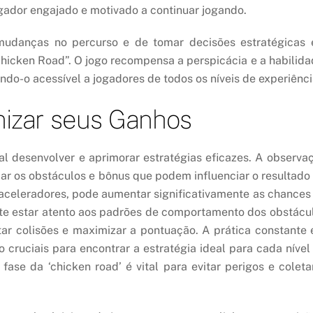
ogador engajado e motivado a continuar jogando.
mudanças no percurso e de tomar decisões estratégicas
hicken Road”. O jogo recompensa a perspicácia e a habilida
do-o acessível a jogadores de todos os níveis de experiênci
mizar seus Ganhos
al desenvolver e aprimorar estratégias eficazes. A observa
car os obstáculos e bônus que podem influenciar o resultado
 aceleradores, pode aumentar significativamente as chances
nte estar atento aos padrões de comportamento dos obstácu
tar colisões e maximizar a pontuação. A prática constante 
cruciais para encontrar a estratégia ideal para cada nível
ase da ‘chicken road’ é vital para evitar perigos e coleta