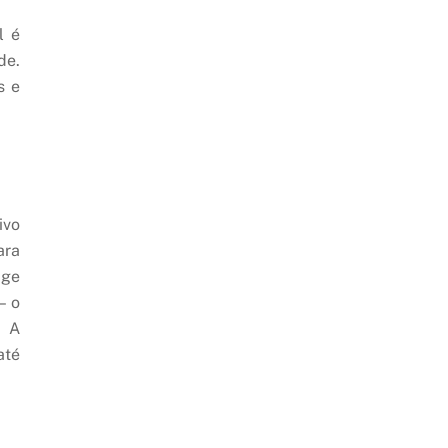
l é
de.
s e
ivo
ara
ige
– o
. A
até