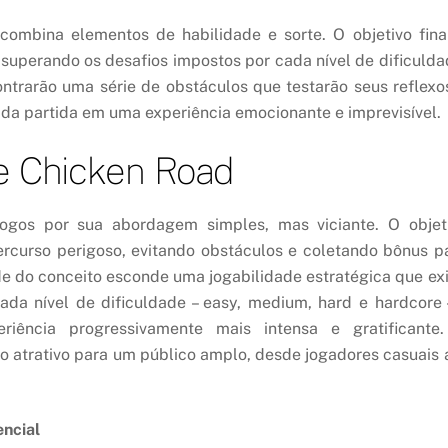
ombina elementos de habilidade e sorte. O objetivo fina
 superando os desafios impostos por cada nível de dificulda
ontrarão uma série de obstáculos que testarão seus reflexo
a partida em uma experiência emocionante e imprevisível.
e Chicken Road
ogos por sua abordagem simples, mas viciante. O objet
ercurso perigoso, evitando obstáculos e coletando bônus p
de do conceito esconde uma jogabilidade estratégica que ex
ada nível de dificuldade – easy, medium, hard e hardcore 
iência progressivamente mais intensa e gratificante
go atrativo para um público amplo, desde jogadores casuais 
ncial