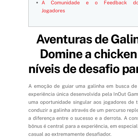
A Comunidade e o Feedback do
Jogadores
Aventuras de Gali
Domine a chicken
níveis de desafio p
A emoção de guiar uma galinha em busca de 
experiência única desenvolvida pela InOut Gam
uma oportunidade singular aos jogadores de t
conduzir a galinha através de um percurso repl
a diferença entre o sucesso e a derrota. A con
bônus é central para a experiência, em especial
casual ao extremamente desafiador.