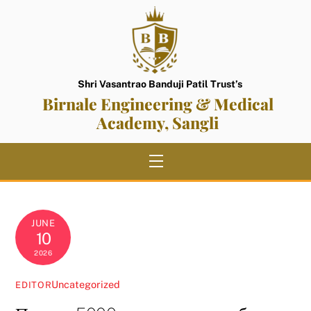
Skip
to
content
Shri Vasantrao Banduji Patil Trust’s
Birnale Engineering & Medical
Academy, Sangli
Menu
JUNE
10
2026
Uncategorized
EDITOR