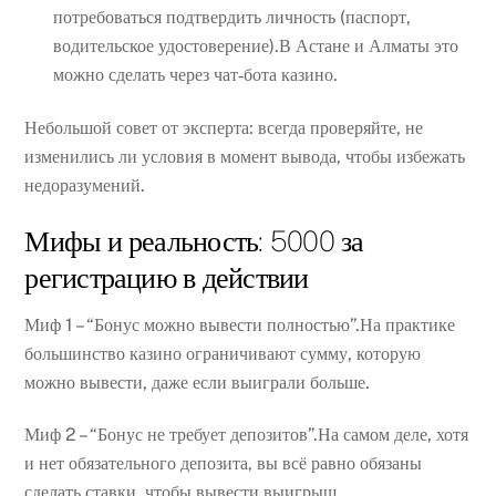
потребоваться подтвердить личность (паспорт,
водительское удостоверение).В Астане и Алматы это
можно сделать через чат‑бота казино.
Небольшой совет от эксперта: всегда проверяйте, не
изменились ли условия в момент вывода, чтобы избежать
недоразумений.
Мифы и реальность: 5000 за
регистрацию в действии
Миф 1 – “Бонус можно вывести полностью”.На практике
большинство казино ограничивают сумму, которую
можно вывести, даже если выиграли больше.
Миф 2 – “Бонус не требует депозитов”.На самом деле, хотя
и нет обязательного депозита, вы всё равно обязаны
сделать ставки, чтобы вывести выигрыш.