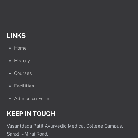
LINKS
Home
History
Courses
Facilities
Admission Form
KEEP IN TOUCH
Vasantdada Patil Ayurvedic Medical College Campus,
Sangli – Miraj Road,