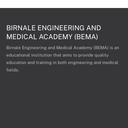
BIRNALE ENGINEERING AND
MEDICAL ACADEMY (BEMA)
Birnale Engineering and Medical Academy (BEMA) is an
educational institution that aims to provide quality
education and training in both engineering and medical
fields.