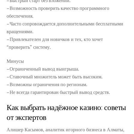
– Быстрый старт без вложений.
– Возможность проверить качество программного
обеспечения.
– Часто сопровождается дополнительными бесплатными
вращениями.
– Привлекателен для новичков и тех, кто хочет
“проверить” систему.
Минусы
– Ограниченный вывод выигрыша.
– Ставочный множитель может быть высоким.
– Возможны ограничения по регионам.
– Не всегда гарантирован быстрый вывод средств.
Как выбрать надёжное казино: советы
от экспертов
Алишер Касымов, аналитик игорного бизнеса в Алматы,