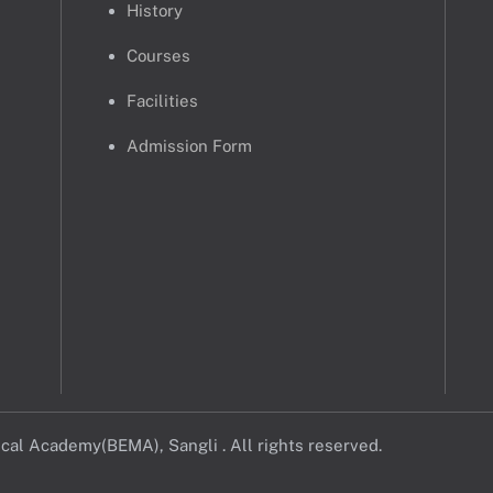
History
Courses
Facilities
Admission Form
al Academy(BEMA), Sangli . All rights reserved.