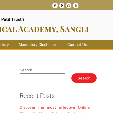
Patil Trust’s
ical Academy, Sangli
llery
Mandatory Disclosure
Contact Us
Search
Search
Recent Posts
Discover the most effective Online