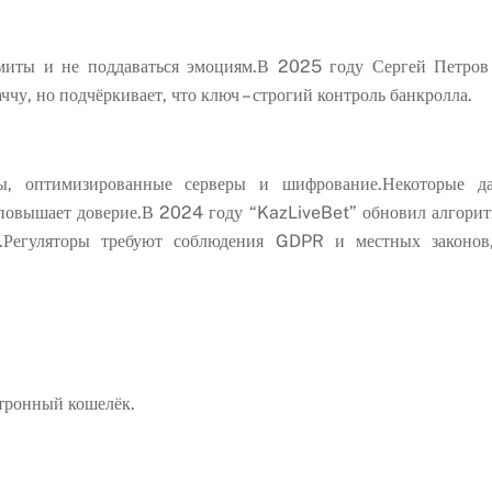
миты и не поддаваться эмоциям.В 2025 году Сергей Петров
у, но подчёркивает, что ключ – строгий контроль банкролла.
ы, оптимизированные серверы и шифрование.Некоторые д
о повышает доверие.В 2024 году “KazLiveBet” обновил алгори
.Регуляторы требуют соблюдения GDPR и местных законов
ктронный кошелёк.