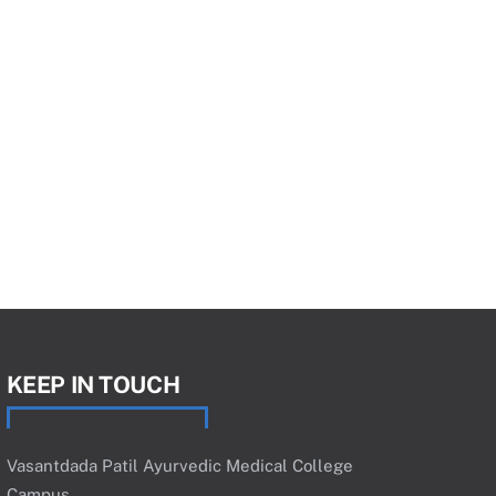
KEEP IN TOUCH
Vasantdada Patil Ayurvedic Medical College
Campus,