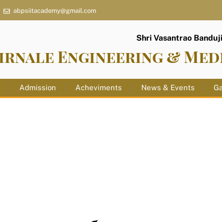
abpsiitacademy@gmail.com
Shri Vasantrao Banduji 
irnale Engineering & Med
s
Admission
Acheviments
News & Events
Ga