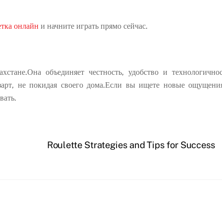
етка онлайн
и начните играть прямо сейчас.
хстане.Она объединяет честность, удобство и технологичнос
зарт, не покидая своего дома.Если вы ищете новые ощущени
вать.
Roulette Strategies and Tips for Success