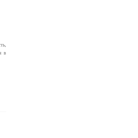
ть,
я в