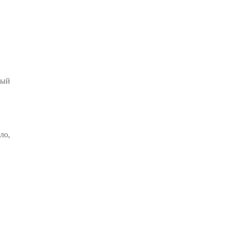
рый
ло,