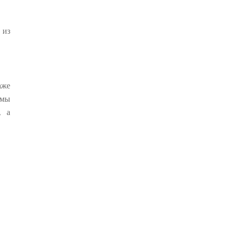
 из
аже
тмы
, а