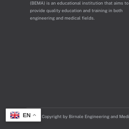
(BEMA) is an educational institution that aims to
provide quality education and training in both
engineering and medical fields.
EN
©2025 Copyright by Birnale Engineering and Medic