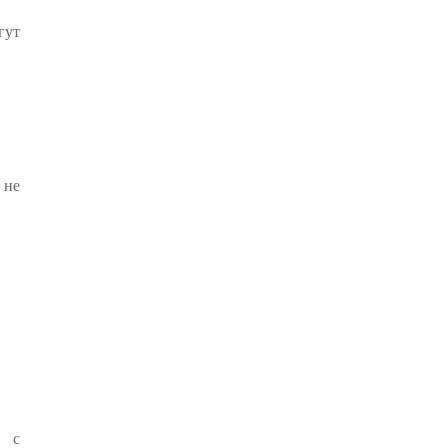
гут
 не
я с