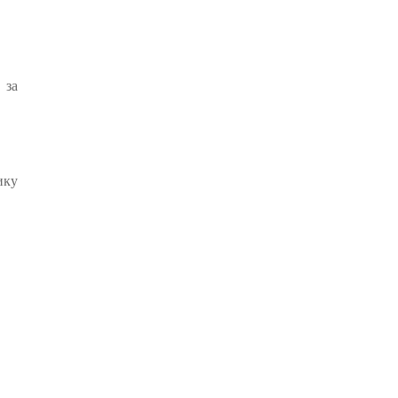
 за
ику