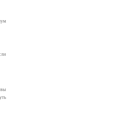
мум
сли
 вы
уть