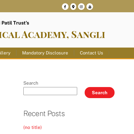
Patil Trust’s
ical Academy, Sangli
llery
Mandatory Disclosure
Contact Us
Search
Search
Recent Posts
(no title)