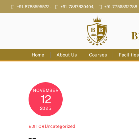
Skip
+91- 8788595522,
+91- 7887830404,
+91- 7756892288
to
content
B
Home
About Us
Courses
Facilitie
NOVEMBER
12
2025
Uncategorized
EDITOR