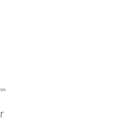
орь
r